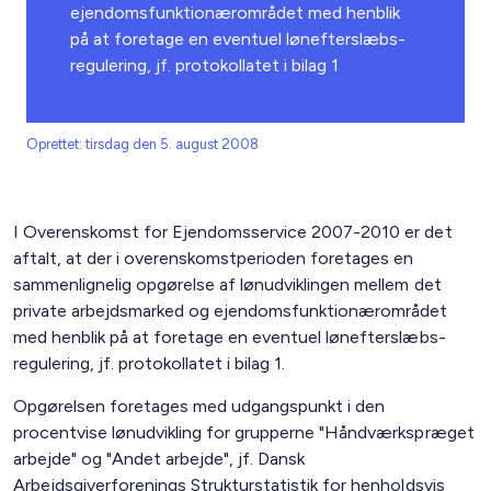
ejendomsfunktionærområdet med henblik
på at foretage en eventuel lønefterslæbs-
regulering, jf. protokollatet i bilag 1
Oprettet: tirsdag den 5. august 2008
I Overenskomst for Ejendomsservice 2007-2010 er det
aftalt, at der i overenskomstperioden foretages en
sammenlignelig opgørelse af lønudviklingen mellem det
private arbejdsmarked og ejendomsfunktionærområdet
med henblik på at foretage en eventuel lønefterslæbs-
regulering, jf. protokollatet i bilag 1.
Opgørelsen foretages med udgangspunkt i den
procentvise lønudvikling for grupperne "Håndværkspræget
arbejde" og "Andet arbejde", jf. Dansk
Arbejdsgiverforenings Strukturstatistik for henholdsvis