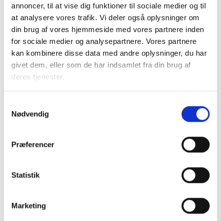
annoncer, til at vise dig funktioner til sociale medier og til
Med 4 års anciennitet
432,56 kr.
at analysere vores trafik. Vi deler også oplysninger om
din brug af vores hjemmeside med vores partnere inden
Ejendomsmedhjælper
for sociale medier og analysepartnere. Vores partnere
Uden anciennitet
619,89 kr.
kan kombinere disse data med andre oplysninger, du har
givet dem, eller som de har indsamlet fra din brug af
Med 4 års anciennitet
631,89 kr.
deres tjenester.
Ejendomsservicetekniker
Samtykkevalg
Nødvendig
Uden anciennitet
656,69 kr.
Med 4 års anciennitet
668,69 kr.
Præferencer
Statistik
Maksimumhuslejen:
Marketing
Ligeledes reguleres maksimumhuslejen for 2009, jf. den
vedlagte løntabel. Satserne er at betragte som ren husleje,