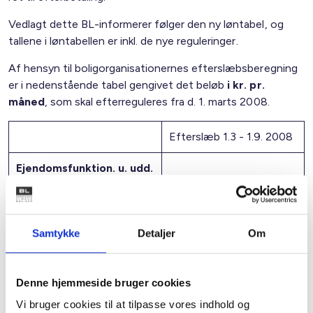
Vedlagt dette BL-informerer følger den ny løntabel, og
tallene i løntabellen er inkl. de nye reguleringer.
Af hensyn til boligorganisationernes efterslæbsberegning
er i nedenstående tabel gengivet det beløb
i kr. pr.
måned
, som skal efterreguleres fra d. 1. marts 2008.
Efterslæb 1.3 - 1.9. 2008
Ejendomsfunktion. u. udd.
Uden anciennitet
397,80 kr.
Med 4 års anciennitet
406,80 kr.
Samtykke
Detaljer
Om
Varmemestre
Denne hjemmeside bruger cookies
Uden anciennitet
423,56 kr.
Vi bruger cookies til at tilpasse vores indhold og