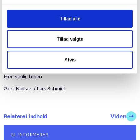
hvilket betyder, at der herudover skal betales varme, vand,
el, antennebidrag og andre ydelser, som ligger uden for
Tillad alle
selve huslejen.
Uanset at ejendomsfunktionærerne må forudsættes at
Tillad valgte
være bekendt med, at maksimumhuslejen reguleres, skal
der foretages skriftlig varsling af stigningen inden den 1.
oktober 2008, for at stigningen kan gennemføres med
Afvis
virkning pr. 1. januar 2009.
Med venlig hilsen
Gert Nielsen / Lars Schmidt
Relateret indhold
Viden
BL INFORMERER