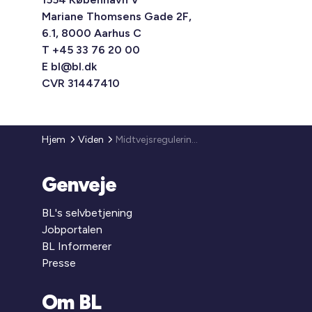
Mariane Thomsens Gade 2F,
6.1, 8000 Aarhus C
T +45 33 76 20 00
E
bl@bl.dk
CVR 31447410
Hjem
Viden
Midtvejsregulering af ejendomsfunktionærernes løn og regulering af maksimumhuslejen for 2008
Genveje
BL's selvbetjening
Jobportalen
BL Informerer
Presse
Om BL