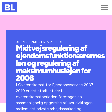
Genveje
Find medarbejder
Kurser og arrangementer
BL INFORMERER NR.3408
Midtvejsregulering af
Jobportalen
ejendomsfunktionærernes
MitBL
løn og regulering af
maksimumhuslejen for
2008
I Overenskomst for Ejendomsservice 2007-
2010 er det aftalt, at der i
overenskomstperioden foretages en
sammenlignelig opgørelse af lønudviklingen
mellem det private arbejdsmarked og