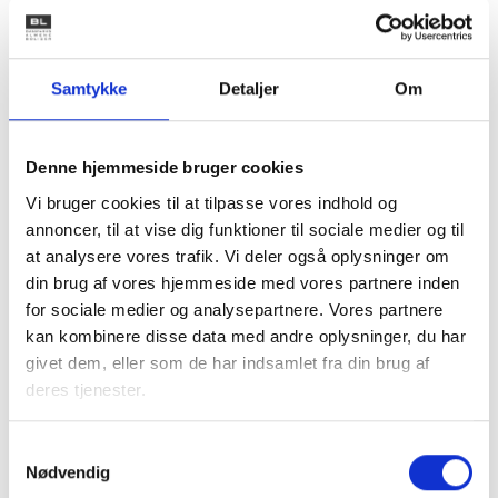
Hvis forslaget vedtages, vil alle kommuner skulle danne
selskaber, som står for indsamling og forbrænding, og
Samtykke
Detaljer
Om
opgaven bliver dermed momspligtig for alle.
Af aftalen fra Folketinget fremgår det, at aftaleparterne
Denne hjemmeside bruger cookies
mente, at Landsskatterettens afgørelse førte til, at der
Vi bruger cookies til at tilpasse vores indhold og
skete en konkurrenceforvridning, fordi kommunal
annoncer, til at vise dig funktioner til sociale medier og til
indsamling ikke blev pålagt moms, mens privat indsamling
at analysere vores trafik. Vi deler også oplysninger om
blev pålagt moms.
din brug af vores hjemmeside med vores partnere inden
for sociale medier og analysepartnere. Vores partnere
Der er dermed udsigt til, at der fremover pålægges moms
kan kombinere disse data med andre oplysninger, du har
på affaldsindsamling i alle kommuner.
givet dem, eller som de har indsamlet fra din brug af
deres tjenester.
BL følger både status på styringssignal og det nye
lovforslag tæt – og vi orienterer nærmere, så snart der
kommer et endeligt styresignal og en afklaring af, om og
Samtykkevalg
Nødvendig
hvordan boligorganisationerne kan søge indbetalt moms.