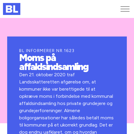
Genveje
Find medarbejder
Kurser og arrangementer
BL INFORMERER NR.1623
Moms på
Jobportalen
affaldsindsamling
MitBL
Den 21. oktober 2020 traf
Landsskatteretten afgørelse om, at
kommuner ikke var berettigede til at
opkræve moms i forbindelse med kommunal
affaldsindsamling hos private grundejere og
grundejerforeninger. Almene
boligorganisationer har således betalt moms
til kommuner på et ukorrekt grundlag. Det er
dog endnu uafklaret, om og hvordan