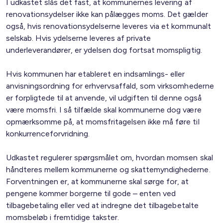
I udkastet slås det fast, at kommunernes levering af
renovationsydelser ikke kan pålægges moms. Det gælder
også, hvis renovationsydelserne leveres via et kommunalt
selskab. Hvis ydelserne leveres af private
underleverandører, er ydelsen dog fortsat momspligtig.
Hvis kommunen har etableret en indsamlings- eller
anvisningsordning for erhvervsaffald, som virksomhederne
er forpligtede til at anvende, vil udgiften til denne også
være momsfri. I så tilfælde skal kommunerne dog være
opmærksomme på, at momsfritagelsen ikke må føre til
konkurrenceforvridning.
Udkastet regulerer spørgsmålet om, hvordan momsen skal
håndteres mellem kommunerne og skattemyndighederne.
Forventningen er, at kommunerne skal sørge for, at
pengene kommer borgerne til gode – enten ved
tilbagebetaling eller ved at indregne det tilbagebetalte
momsbeløb i fremtidige takster.