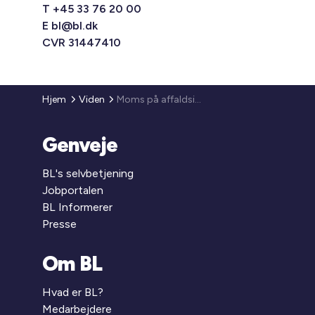
T +45 33 76 20 00
E
bl@bl.dk
CVR 31447410
Hjem
Viden
Moms på affaldsindsamling
Genveje
BL's selvbetjening
Jobportalen
BL Informerer
Presse
Om BL
Hvad er BL?
Medarbejdere