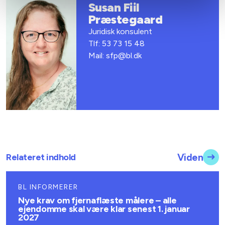
Susan Fiil
Præstegaard
Juridisk konsulent
Tlf: 53 73 15 48
Mail: sfp@bl.dk
Relateret indhold
Viden
BL INFORMERER
Nye krav om fjernaflæste målere – alle
ejendomme skal være klar senest 1. januar
2027