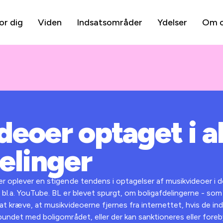
or dig
Viden
Indsatsområder
Ydelser
Om 
deoer optaget i 
elinger
er oplever en stigende tendens i optagelser af musikvideoer i d
 bl.a. YouTube. BL er blevet spurgt, om boligafdelingerne - som
at kræve, at musikvideoerne fjernes fra internettet, hvis de ind
rbundet med boligområdet, eller der kan sanktioneres eller fore