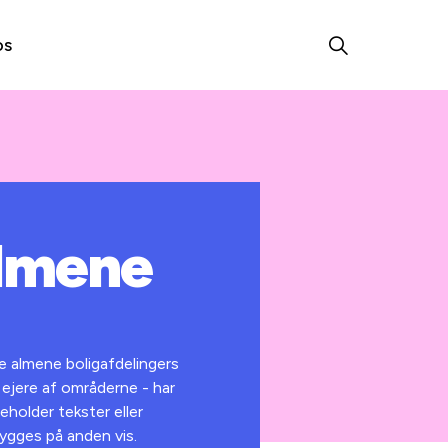
os
almene
e almene boligafdelingers
 ejere af områderne - har
eholder tekster eller
bygges på anden vis.