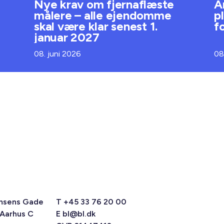
Nye krav om fjernaflæste
A
målere – alle ejendomme
p
skal være klar senest 1.
f
januar 2027
08. juni 2026
08
msens Gade
T +45 33 76 20 00
 Aarhus C
E
bl@bl.dk