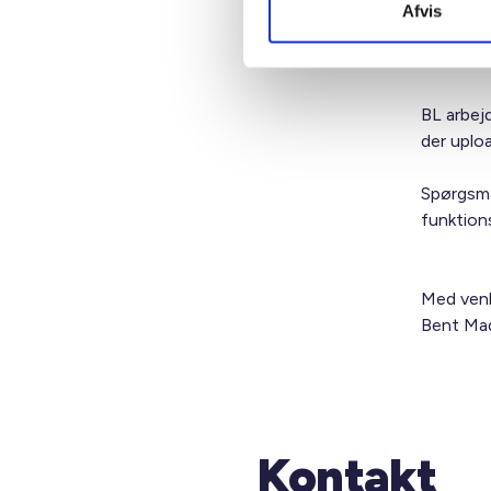
respekte
Afvis
vil såled
branchek
BL arbej
der uplo
Spørgsmål
funktion
Med venl
Bent Mad
Kontakt