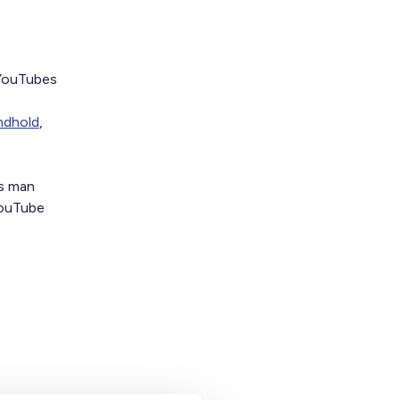
 YouTubes
indhold
,
is man
YouTube