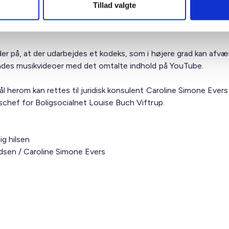
res – dog har et kodeks en etisk effekt på dem, som det vedrør
Tillad valgte
es ikke være velanset og vil give et dårligt renommé, hvis et
odeks ikke efterleves.
der på, at der udarbejdes et kodeks, som i højere grad kan afvæ
ades musikvideoer med det omtalte indhold på YouTube.
 herom kan rettes til juridisk konsulent Caroline Simone Evers 
schef for Boligsocialnet Louise Buch Viftrup.
ig hilsen
sen / Caroline Simone Evers