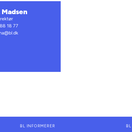
t Madsen
rektør
 88 18 77
bma@bl.dk
BL INFORMERER
BL