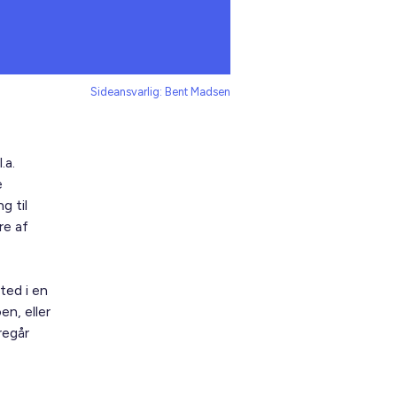
Sideansvarlig: Bent Madsen
.a.
e
g til
re af
ted i en
en, eller
regår