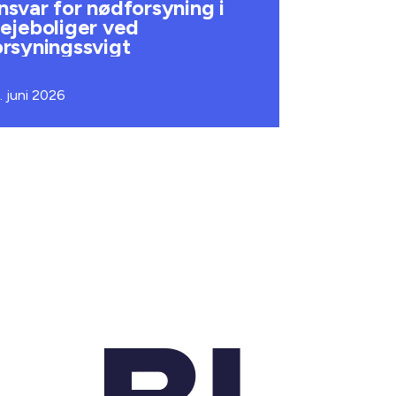
nsvar for nødforsyning i
lejeboliger ved
orsyningssvigt
. juni 2026