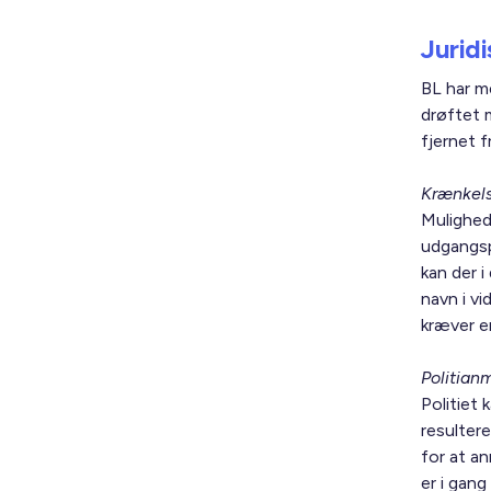
Jurid
BL har m
drøftet 
fjernet 
Krænkels
Mulighed
udgangspu
kan der i
navn i v
kræver e
Politian
Politiet 
resultere
for at an
er i gan