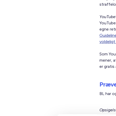
straffel
YouTube’
YouTube 
egne ret
Guidelin
voldeligt
Som YouT
mener, a
er gratis
Præve
BL har o
Opsigels