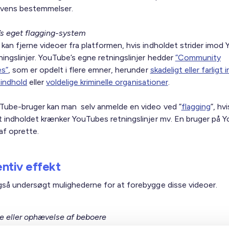
ovens bestemmelser.
s eget flagging-system
kan fjerne videoer fra platformen, hvis indholdet strider imod
ningslinjer. YouTube’s egne retningslinjer hedder
”Community
es”
, som er opdelt i flere emner, herunder
skadeligt eller farligt 
 indhold
eller
voldelige kriminelle organisationer
.
ube-bruger kan man selv anmelde en video ved ”
flagging
”, hv
t indholdet krænker YouTubes retningslinjer mv. En bruger på 
 af oprette.
ntiv effekt
gså undersøgt mulighederne for at forebygge disse videoer.
e eller ophævelse af beboere