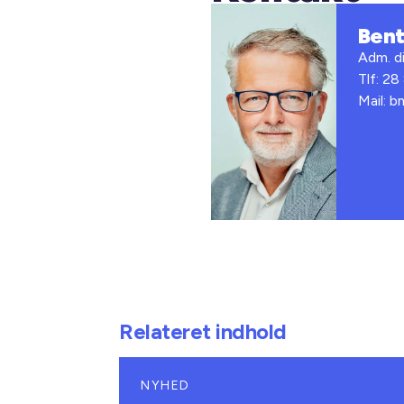
Ben
Adm. di
Tlf: 28
Mail: 
Relateret indhold
NYHED