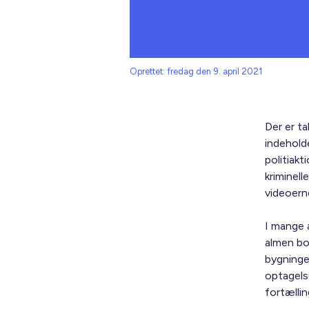
Oprettet: fredag den 9. april 2021
Der er t
indehold
politiakt
kriminell
videoerne
I mange 
almen bol
bygninge
optagelse
fortælli