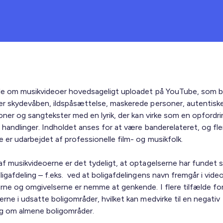
ale om musikvideoer hovedsageligt uploadet på YouTube, som bl
er skydevåben, ildspåsættelse, maskerede personer, autentisk
ioner og sangtekster med en lyrik, der kan virke som en opfordrin
e handlinger. Indholdet anses for at være banderelateret, og fle
 er udarbejdet af professionelle film- og musikfolk.
af musikvideoerne er det tydeligt, at optagelserne har fundet s
igafdeling – f.eks. ved at boligafdelingens navn fremgår i video
rne og omgivelserne er nemme at genkende. I flere tilfælde fo
rne i udsatte boligområder, hvilket kan medvirke til en negativ
ng om almene boligområder.