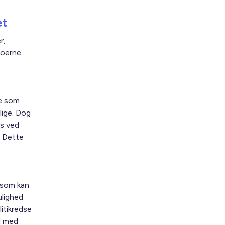
et
r,
eoerne
le som
lige. Dog
es ved
. Dette
, som kan
ulighed
litikredse
d med