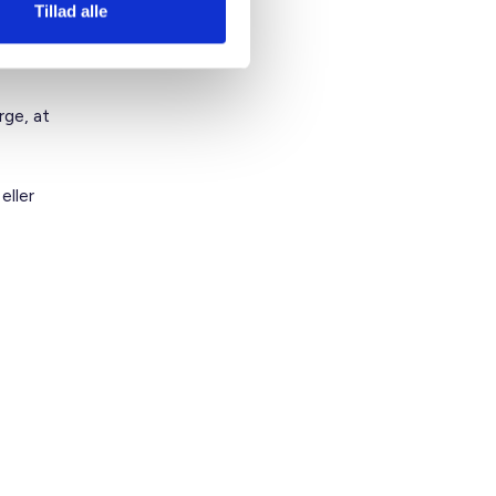
er. Det
Tillad alle
rge, at
eller