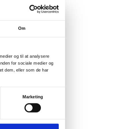
 med
n have en
Om
on af de
 medier og til at analysere
ke lige
inden for sociale medier og
et dem, eller som de har
å at
r, hvad
Marketing
almen
ke