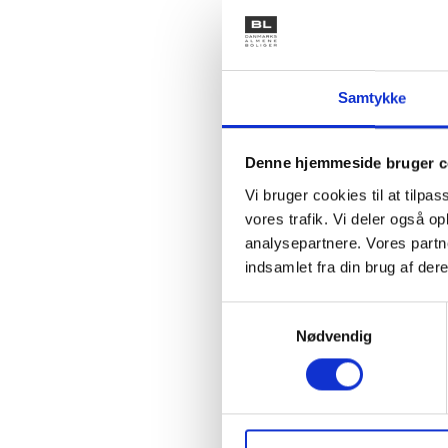
Hvis der
deres ad
opsigels
forebygg
Samtykke
Det kræv
medvirke
Denne hjemmeside bruger c
I de vide
Vi bruger cookies til at tilpas
medvirken
vores trafik. Vi deler også 
for som 
analysepartnere. Vores partn
indsamlet fra din brug af dere
Kodeks f
BL er i 
Samtykkevalg
udarbejd
Nødvendig
musikvid
boligorga
Et sådant