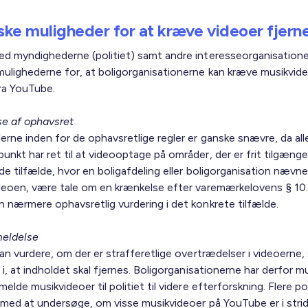
iske muligheder for at kræve videoer fjern
ed myndighederne (politiet) samt andre interesseorganisatione
mulighederne for, at boligorganisationerne kan kræve musikvid
fra YouTube.
e af ophavsret
erne inden for de ophavsretlige regler er ganske snævre, da al
nkt har ret til at videooptage på områder, der er frit tilgænge
 de tilfælde, hvor en boligafdeling eller boligorganisation nævn
ideoen, være tale om en krænkelse efter varemærkelovens § 10
n nærmere ophavsretlig vurdering i det konkrete tilfælde.
meldelse
kan vurdere, om der er strafferetlige overtrædelser i videoerne
 i, at indholdet skal fjernes. Boligorganisationerne har derfor m
melde musikvideoer til politiet til videre efterforskning. Flere po
g med at undersøge, om visse musikvideoer på YouTube er i stri