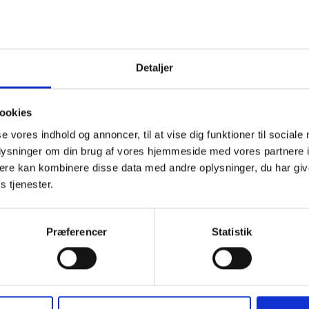
 medvirker beboere, som kan genkendes på videoerne, og som
færd overtræder reglerne om god skik og orden, så kan der ske
e eller ophævelse af det lejemål, som beboeren bor i. Dette ka
ende virkning i forhold til beboernes optræden i videoerne.
Detaljer
er en konkret vurdering af den enkelte video og en identifikati
nde.
ookies
oer, der allerede eksisterer, er det ofte svært at identificere de
se vores indhold og annoncer, til at vise dig funktioner til sociale
de, og en opsigelse eller ophævelse af lejemål ligger således ik
oplysninger om din brug af vores hjemmeside med vores partnere 
en mulig løsning.
ere kan kombinere disse data med andre oplysninger, du har giv
s tjenester.
or optagelse af musikvideoer i de almene boligafdelinger
dialog med brancheforeningen for filminstruktører med henblik p
e et kodeks. Kodeksets formål skal være at regulere reglerne fo
Præferencer
Statistik
eoer ikke må indeholde, når de optages på et område, som en 
nisation ejer.
 kodeks er ikke forbundet med juridiske sanktioner, hvis det ik