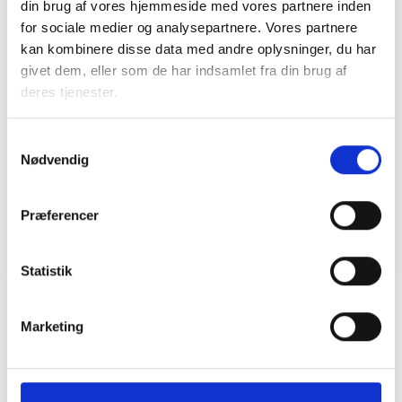
din brug af vores hjemmeside med vores partnere inden
for sociale medier og analysepartnere. Vores partnere
BL INFORMERER
kan kombinere disse data med andre oplysninger, du har
Ansvar for nødforsyning i plejeboliger ved
forsyningssvigt
givet dem, eller som de har indsamlet fra din brug af
deres tjenester.
08. juni 2026
Samtykkevalg
Nødvendig
BL INFORMERER
Sundhedsreformens konsekvenser for
kommunale lejemål i almene ældre- og
plejeboliger
Præferencer
20. marts 2026
Statistik
Marketing