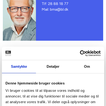
Tlf: 28 88 18 77
Mail: bma@bl.dk
Relateret indhold
Viden
Samtykke
Detaljer
Om
BL INFORMERER
Nye krav om fjernaflæste målere – alle
Denne hjemmeside bruger cookies
ejendomme skal være klar senest 1. januar
Vi bruger cookies til at tilpasse vores indhold og
2027
annoncer, til at vise dig funktioner til sociale medier og til
08. juni 2026
at analysere vores trafik. Vi deler også oplysninger om