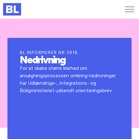
Genveje
Find medarbejder
Kurser og arrangementer
BL INFORMERER NR.3916
Nedrivning
Jobportalen
MitBL
For at skabe større klarhed om
ansøgningsprocessen omkring nedrivninger
har Udlændinge-, Integrations- og
Boligministeriet udsendt orienteringsbrev.