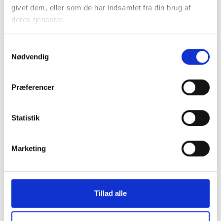
Kontakt
givet dem, eller som de har indsamlet fra din brug af
deres tjenester.
Sanne Steen
Petersen
Samtykkevalg
Afdelingschef
Nødvendig
Tlf: 22 20 87 73
Mail: spe@bl.dk
Præferencer
Statistik
Bent Madsen
Marketing
Adm. direktør
Tlf: 28 88 18 77
Mail: bma@bl.dk
Tillad alle