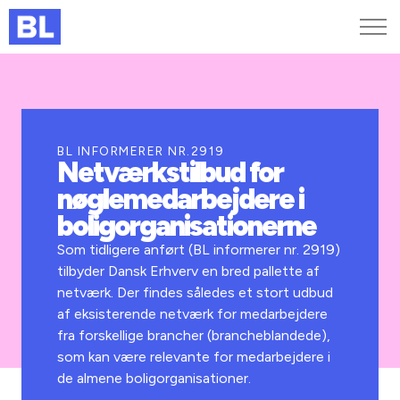
Genveje
Find medarbejder
Kurser og arrangementer
BL INFORMERER NR.2919
Netværkstilbud for
Jobportalen
nøglemedarbejdere i
MitBL
boligorganisationerne
Som tidligere anført (BL informerer nr. 2919)
tilbyder Dansk Erhverv en bred pallette af
netværk. Der findes således et stort udbud
af eksisterende netværk for medarbejdere
fra forskellige brancher (brancheblandede),
som kan være relevante for medarbejdere i
de almene boligorganisationer.