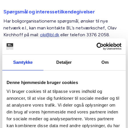
Spørgsmål og interessetilkendegivelser
Har boligorganisationerne spørgsmål, ønsker til nye
netværk e.l., kan man kontakte BL’s netværkschef, Olav
Kirchhoff på mail:
oki@bl.dk
eller telefon 3376 2058.
Henvendelser om GDPR-Netværk for udlejere i den
almene boligsektor kan rettes til BL’s chefjurist, Sanne
Steen Petersen på mail:
spe@bl.dk
eller telefon: 3376
Samtykke
Detaljer
Om
2079.
Denne hjemmeside bruger cookies
Med venlig hilsen
Vi bruger cookies til at tilpasse vores indhold og
annoncer, til at vise dig funktioner til sociale medier og til
Bent Madsen / Olav Kirchhoff
at analysere vores trafik. Vi deler også oplysninger om
din brug af vores hjemmeside med vores partnere inden
for sociale medier og analysepartnere. Vores partnere
kan kombinere disse data med andre oplysninger, du har