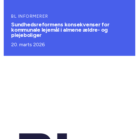
BL INFORMERER
Sundhedsreformens konsekvenser for
kommunale lejemål i almene ældre- og
plejeboliger
20. marts 2026