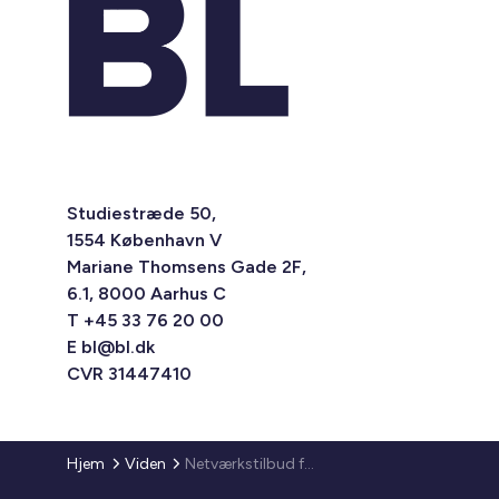
Studiestræde 50,
1554 København V
Mariane Thomsens Gade 2F,
6.1, 8000 Aarhus C
T +45 33 76 20 00
E
bl@bl.dk
CVR 31447410
Hjem
Viden
Netværkstilbud for nøglemedarbejdere i boligorganisationerne