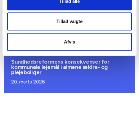
Tillad alle
BL INFORMERER
Ansvar for nødforsyning i plejeboliger ved
Tillad valgte
forsyningssvigt
08. juni 2026
Afvis
BL INFORMERER
Sundhedsreformens konsekvenser for
kommunale lejemål i almene ældre- og
plejeboliger
20. marts 2026