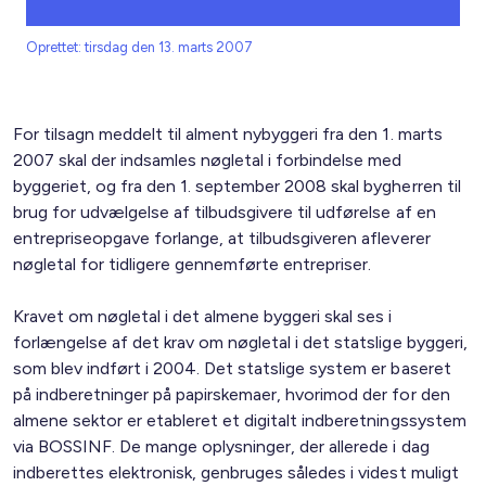
Oprettet: tirsdag den 13. marts 2007
For tilsagn meddelt til alment nybyggeri fra den 1. marts
2007 skal der indsamles nøgletal i forbindelse med
byggeriet, og fra den 1. september 2008 skal bygherren til
brug for udvælgelse af tilbudsgivere til udførelse af en
entrepriseopgave forlange, at tilbudsgiveren afleverer
nøgletal for tidligere gennemførte entrepriser.
Kravet om nøgletal i det almene byggeri skal ses i
forlængelse af det krav om nøgletal i det statslige byggeri,
som blev indført i 2004. Det statslige system er baseret
på indberetninger på papirskemaer, hvorimod der for den
almene sektor er etableret et digitalt indberetningssystem
via BOSSINF. De mange oplysninger, der allerede i dag
indberettes elektronisk, genbruges således i videst muligt