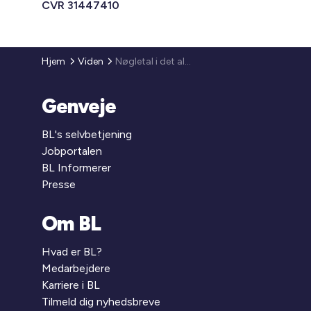
CVR 31447410
Hjem
Viden
Nøgletal i det almene byggeri
Genveje
BL's selvbetjening
Jobportalen
BL Informerer
Presse
Om BL
Hvad er BL?
Medarbejdere
Karriere i BL
Tilmeld dig nyhedsbreve