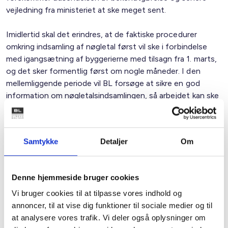
vejledning fra ministeriet at ske meget sent.
Imidlertid skal det erindres, at de faktiske procedurer
omkring indsamling af nøgletal først vil ske i forbindelse
med igangsætning af byggerierne med tilsagn fra 1. marts,
og det sker formentlig først om nogle måneder. I den
mellemliggende periode vil BL forsøge at sikre en god
information om nøgletalsindsamlingen, så arbejdet kan ske
med en forholdsvis beskeden indsats i
boligorganisationerne.
Samtykke
Detaljer
Om
Allerede nu er det dog væsentligt for
boligorganisationerne at være opmærksom på, at
bygherrer i udbudsmaterialet skal forlange, at udførende i
Denne hjemmeside bruger cookies
forbindelse med aflevering af entrepriser også afleverer
nøgletal til bygherren, jf. orienteringsskrivelsen og §6 i
Vi bruger cookies til at tilpasse vores indhold og
bekendtgørelsen.
annoncer, til at vise dig funktioner til sociale medier og til
at analysere vores trafik. Vi deler også oplysninger om