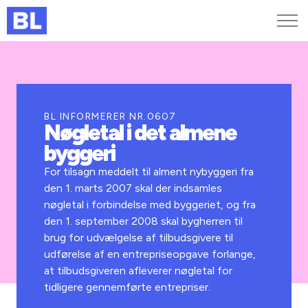
Genveje
Find medarbejder
Kurser og arrangementer
BL INFORMERER NR.0607
Nøgletal i det almene
Jobportalen
byggeri
MitBL
For tilsagn meddelt til alment nybyggeri fra
den 1. marts 2007 skal der indsamles
nøgletal i forbindelse med byggeriet, og fra
den 1. september 2008 skal bygherren til
brug for udvælgelse af tilbudsgivere til
udførelse af en entrepriseopgave forlange,
at tilbudsgiveren afleverer nøgletal for
tidligere gennemførte entrepriser.