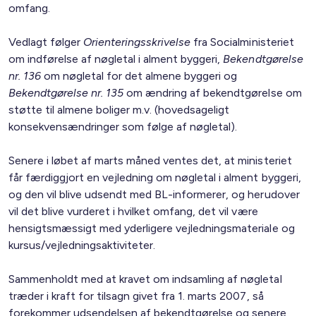
omfang.
Vedlagt følger
Orienteringsskrivelse
fra Socialministeriet
om indførelse af nøgletal i alment byggeri,
Bekendtgørelse
nr. 136
om nøgletal for det almene byggeri og
Bekendtgørelse nr. 135
om ændring af bekendtgørelse om
støtte til almene boliger m.v. (hovedsageligt
konsekvensændringer som følge af nøgletal).
Senere i løbet af marts måned ventes det, at ministeriet
får færdiggjort en vejledning om nøgletal i alment byggeri,
og den vil blive udsendt med BL-informerer, og herudover
vil det blive vurderet i hvilket omfang, det vil være
hensigtsmæssigt med yderligere vejledningsmateriale og
kursus/vejledningsaktiviteter.
Sammenholdt med at kravet om indsamling af nøgletal
træder i kraft for tilsagn givet fra 1. marts 2007, så
forekommer udsendelsen af bekendtgørelse og senere