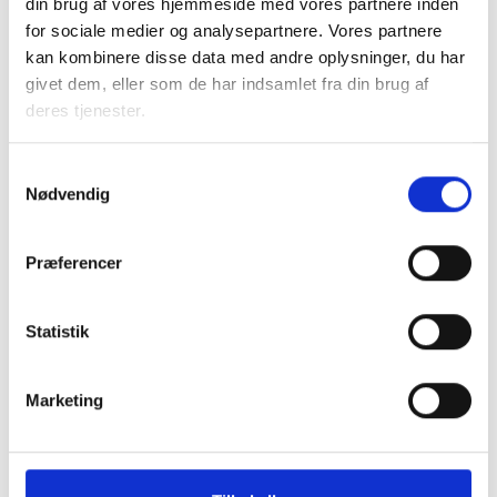
Som nævnt vender BL snarest tilbage med yderligere
din brug af vores hjemmeside med vores partnere inden
vejledningsmateriale.
for sociale medier og analysepartnere. Vores partnere
kan kombinere disse data med andre oplysninger, du har
givet dem, eller som de har indsamlet fra din brug af
Med venlig hilsen
deres tjenester.
Samtykkevalg
Gert Nielsen / Bent Madsen
Nødvendig
Præferencer
Relateret indhold
Viden
Statistik
BL INFORMERER
Nye krav om fjernaflæste målere – alle
Marketing
ejendomme skal være klar senest 1. januar
2027
08. juni 2026