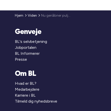
Hjem
Viden
Nu genåbner pulje til lokale energifællesskaber og lokal forankring af klimaomstillingen
Genveje
BL's selvbetjening
Jobportalen
BL Informerer
Presse
Om BL
Hvad er BL?
Medarbejdere
Karriere i BL
Tilmeld dig nyhedsbreve