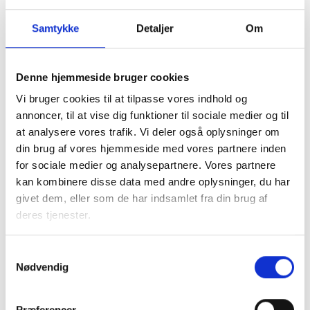
boligorganisationens afdelinger samlet set maksimalt må
have modtaget, hvad der svarer til 300.000 EUR som de
Samtykke
Detaljer
Om
minimis-støtte over en periode på tre år.
I forbindelse med ansøgningen skal der derfor udfyldes og
Denne hjemmeside bruger cookies
indsendes en de minimis-erklæring.
Vi bruger cookies til at tilpasse vores indhold og
Ved yderligere spørgsmål til BL kan henvendelse ske til
annoncer, til at vise dig funktioner til sociale medier og til
juridisk konsulent Mette Nørgaard Larsen på mel@bl.dk.
at analysere vores trafik. Vi deler også oplysninger om
din brug af vores hjemmeside med vores partnere inden
Med venlig hilsen
for sociale medier og analysepartnere. Vores partnere
kan kombinere disse data med andre oplysninger, du har
Bent Madsen / Mette Nørgaard Larsen
givet dem, eller som de har indsamlet fra din brug af
deres tjenester.
Kontakt
Samtykkevalg
Mette Nørgaard
Nødvendig
Larsen
Juridisk konsulent
Præferencer