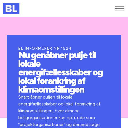
Genveje
Find medarbejder
Kurser og arrangementer
BL INFORMERER NR.1524
Nu genåbner pulje til
Jobportalen
lokale
MitBL
energifællesskaber og
lokal forankring af
klimaomstillingen
Snart åbner puljen til lokale
energifællesskaber og lokal forankring af
klimaomstillingen, hvor almene
boligorganisationer kan optræde som
”projektorganisationer” og dermed søge