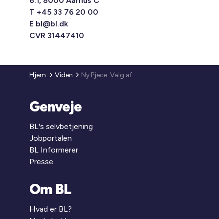
6.1, 8000 Aarhus C
T +45 33 76 20 00
E
bl@bl.dk
CVR 31447410
Hjem
Viden
Ny Pjece: Valg af fremtidig administration
Genveje
BL's selvbetjening
Jobportalen
BL Informerer
Presse
Om BL
Hvad er BL?