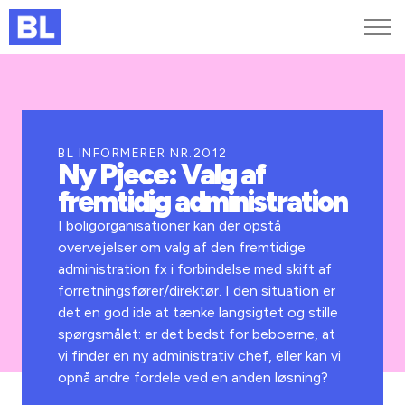
Genveje
Find medarbejder
Kurser og arrangementer
BL INFORMERER NR.2012
Ny Pjece: Valg af
Jobportalen
fremtidig administration
MitBL
I boligorganisationer kan der opstå
overvejelser om valg af den fremtidige
administration fx i forbindelse med skift af
forretningsfører/direktør. I den situation er
det en god ide at tænke langsigtet og stille
spørgsmålet: er det bedst for beboerne, at
vi finder en ny administrativ chef, eller kan vi
opnå andre fordele ved en anden løsning?