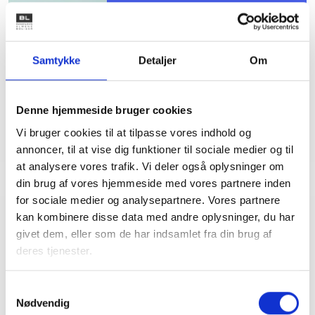
Bent Madsen
Adm. direktør
Tlf: 28 88 18 77
Samtykke
Detaljer
Om
Mail: bma@bl.dk
Denne hjemmeside bruger cookies
Vi bruger cookies til at tilpasse vores indhold og
annoncer, til at vise dig funktioner til sociale medier og til
at analysere vores trafik. Vi deler også oplysninger om
din brug af vores hjemmeside med vores partnere inden
for sociale medier og analysepartnere. Vores partnere
kan kombinere disse data med andre oplysninger, du har
Relateret indhold
Viden
givet dem, eller som de har indsamlet fra din brug af
deres tjenester.
BL INFORMERER
Nye krav om fjernaflæste målere – alle
Samtykkevalg
ejendomme skal være klar senest 1. januar
Nødvendig
2027