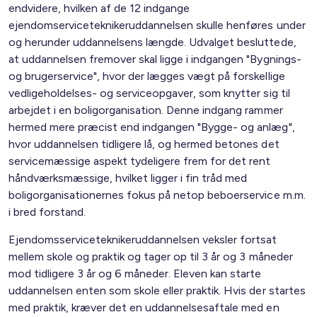
endvidere, hvilken af de 12 indgange
ejendomserviceteknikeruddannelsen skulle henføres under
og herunder uddannelsens længde. Udvalget besluttede,
at uddannelsen fremover skal ligge i indgangen "Bygnings-
og brugerservice", hvor der lægges vægt på forskellige
vedligeholdelses- og serviceopgaver, som knytter sig til
arbejdet i en boligorganisation. Denne indgang rammer
hermed mere præcist end indgangen "Bygge- og anlæg",
hvor uddannelsen tidligere lå, og hermed betones det
servicemæssige aspekt tydeligere frem for det rent
håndværksmæssige, hvilket ligger i fin tråd med
boligorganisationernes fokus på netop beboerservice m.m.
i bred forstand.
Ejendomsserviceteknikeruddannelsen veksler fortsat
mellem skole og praktik og tager op til 3 år og 3 måneder
mod tidligere 3 år og 6 måneder. Eleven kan starte
uddannelsen enten som skole eller praktik. Hvis der startes
med praktik, kræver det en uddannelsesaftale med en