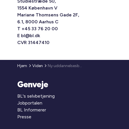
Studiestræde 50,
1554 København V
Mariane Thomsens Gade 2F,
6.1, 8000 Aarhus C
T +45 33 76 20 00
E
bl@bl.dk
CVR 31447410
Hjem
Viden
Ny uddannelsesbekendtgørelse inden for erhvervsuddannelsesområdet og efterfølgende ændringer i ejendomsserviceteknikeruddannelsen
Genveje
BL's selvbetjening
Jobportalen
BL Informerer
Presse