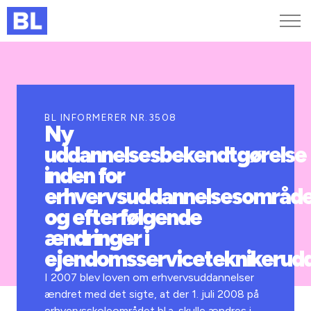
Genveje
Find medarbejder
Kurser og arrangementer
BL INFORMERER NR.3508
Ny
Jobportalen
uddannelsesbekendtgørelse
MitBL
inden for
erhvervsuddannelsesområd
og efterfølgende
ændringer i
ejendomsserviceteknikerud
I 2007 blev loven om erhvervsuddannelser
ændret med det sigte, at der 1. juli 2008 på
erhvervsskoleområdet bl.a. skulle ændres i