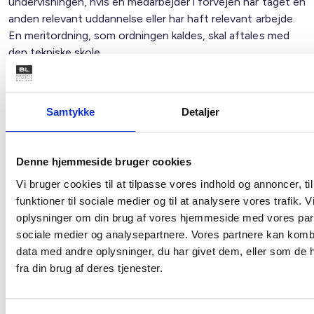
undervisningen, hvis en medarbejder i forvejen har taget en
anden relevant uddannelse eller har haft relevant arbejde.
En meritordning, som ordningen kaldes, skal aftales med
den tekniske skole.
En anden mulighed er at tage uddannelsen som et
voksenforløb (ligeledes en meritordning). Det vil sige, at har
Samtykke
Detaljer
medarbejderen tilstrækkelig erhvervserfaring inden for
området, kan et sådant forløb etableres. Uddannelsestiden
bliver kortere, og økonomien under uddannelsen
Denne hjemmeside bruger cookies
anderledes.
Vi bruger cookies til at tilpasse vores indhold og annoncer, til
Med venlig hilsen
funktioner til sociale medier og til at analysere vores trafik. 
oplysninger om din brug af vores hjemmeside med vores part
Gert Nielsen / Lars Schmidt
sociale medier og analysepartnere. Vores partnere kan komb
data med andre oplysninger, du har givet dem, eller som de 
fra din brug af deres tjenester.
Relateret indhold
Viden