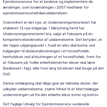
Ejendomsservice for at beskrive og implementere de
ændringer, som lovændringen i 2007 medfører for
ejendomsserviceteknikeruddannelsen.
Overordnet er det nye, at Undervisningsministeriet har
etableret 12 nye indgange. I tilknytning hertil har
Undervisningsministeriet bl.a. valgt at fokusere på en
kompetencebeskrivelse af uddannelserne. Det betyder, at
der tages udgangspunkt i, hvad en elev skal kunne ved
indgangen til skoleundervisningen i et hovedforløb,
henholdsvis ved afslutningen af et hovedforløb, frem for
at fokusere på, hvilke enkeltelementer elever skal lære
(beskrevet i fag), eller hvor lang tid eleven skal bruge på det
(tid).
Denne omlægning skal tillige give de tekniske skoler, der
udbyder uddannelserne, større frihed til at tilrettelægge
undervisningen ud fra den enkelte elevs evner og behov.
Det Faglige Udvalg for Ejendomsservice vurderede