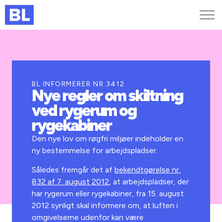
Genveje
Find medarbejder
Kurser og arrangementer
BL INFORMERER NR.3412
Nye regler om skiltning
Jobportalen
ved rygerum og
MitBL
rygekabiner
Den nye lov om røgfri miljøer indeholder en
ny bestemmelse for arbejdspladser.
Således fremgår det af
bekendtgørelse nr.
832 af 7. august 2012
, at arbejdspladser, der
har rygerum eller rygekabiner, fra 15. august
2012 synligt skal informere om, at luften i
omgivelserne udenfor kan være