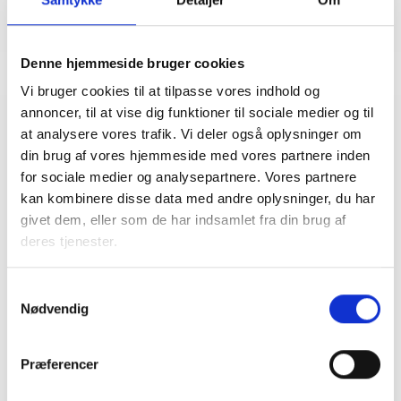
Denne hjemmeside bruger cookies
Vi bruger cookies til at tilpasse vores indhold og
annoncer, til at vise dig funktioner til sociale medier og til
Relateret indhold
Viden
at analysere vores trafik. Vi deler også oplysninger om
din brug af vores hjemmeside med vores partnere inden
for sociale medier og analysepartnere. Vores partnere
BL INFORMERER
kan kombinere disse data med andre oplysninger, du har
Nye krav om fjernaflæste målere – alle
givet dem, eller som de har indsamlet fra din brug af
ejendomme skal være klar senest 1. januar
2027
deres tjenester.
08. juni 2026
Samtykkevalg
Nødvendig
BL INFORMERER
Ansvar for nødforsyning i plejeboliger ved
Præferencer
forsyningssvigt
08. juni 2026