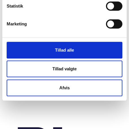
Statistik
BL INFORMERER
Marketing
Sundhedsreformens konsekvenser for
kommunale lejemål i almene ældre- og
plejeboliger
20. marts 2026
Tillad alle
Tillad valgte
Afvis