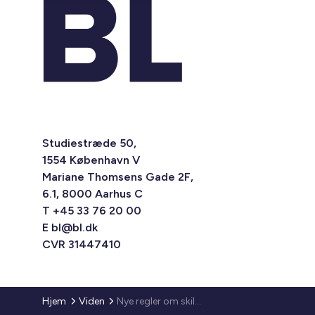
Studiestræde 50,
1554 København V
Mariane Thomsens Gade 2F,
6.1, 8000 Aarhus C
T +45 33 76 20 00
E
bl@bl.dk
CVR 31447410
Hjem
Viden
Nye regler om skiltning ved rygerum og rygekabiner