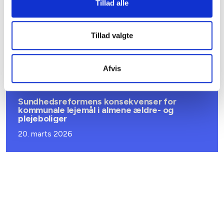
Tillad alle
BL INFORMERER
Ansvar for nødforsyning i plejeboliger ved
Tillad valgte
forsyningssvigt
08. juni 2026
Afvis
BL INFORMERER
Sundhedsreformens konsekvenser for
kommunale lejemål i almene ældre- og
plejeboliger
20. marts 2026