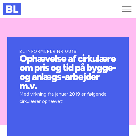
Genveje
Find medarbejder
Kurser og arrangementer
BL INFORMERER NR.0819
Ophævelse af cirkulære
Jobportalen
om pris og tid på bygge-
MitBL
og anlægs-arbejder
m.v.
Med virkning fra januar 2019 er følgende
cirkulærer ophævet: