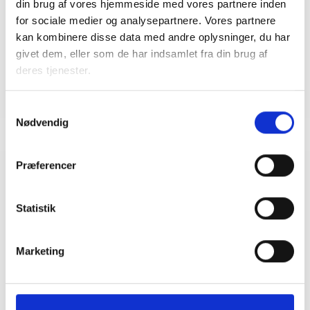
din brug af vores hjemmeside med vores partnere inden
Tlf: 28 88 18 77
for sociale medier og analysepartnere. Vores partnere
Mail: bma@bl.dk
kan kombinere disse data med andre oplysninger, du har
givet dem, eller som de har indsamlet fra din brug af
deres tjenester.
Samtykkevalg
Nødvendig
Præferencer
Relateret indhold
Viden
Statistik
BL INFORMERER
Nye krav om fjernaflæste målere – alle
Marketing
ejendomme skal være klar senest 1. januar
2027
08. juni 2026