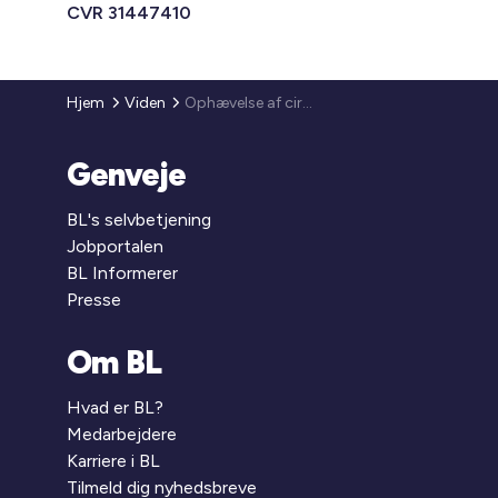
CVR 31447410
Hjem
Viden
Ophævelse af cirkulære om pris og tid på bygge- og anlægs-arbejder m.v.
Genveje
BL's selvbetjening
Jobportalen
BL Informerer
Presse
Om BL
Hvad er BL?
Medarbejdere
Karriere i BL
Tilmeld dig nyhedsbreve