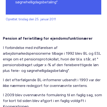
søgnehelligdagsbetaling".
Oprettet: tirsdag den 25. januar 2011
Pension af ferietillæg for ejendomsfunktionærer
I forbindelse med indførelsen af
arbejdsmarkedspensionerne tilbage i 1992 blev BL og ESL
enige om et pensionsprotokollat, hvori der bl.a. står, at "
pensionsbidraget udgør x-% af den ferieberettigede løn
plus ferie- og søgnehelligdagsbetaling".
I det efterfølgende BL-informerer udsendt i 1993 var der
ikke nærmere redegjort for ovennævnte sentens.
I 2009 blev ovennævnte formulering til en faglig sag, som
for kort tid siden blev afgjort i en faglig voldgift i
Kooperationen.