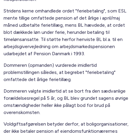
Stridens kerne omhandlede ordet "feriebetaling", som ESL
mente tillige omfattede pension af det årlige i april/maj
måned udbetalte ferietillæg, mens BL hævdede, at ordet
blot dækkede løn under ferie, herunder betaling til
timelønsansatte. Til støtte herfor henviste BL bl.a. til en
arbejdsgivervejledning om arbejdsmarkedspensionen
udarbejdet af Pension Danmark i 1993.
Dommeren (opmanden) vurderede imidlertid
problemstillingen således, at begrebet "feriebetaling"
omfattede det årlige ferietillæg.
Dommeren valgte imidlertid at se bort fra den sædvanlige
forældelsesregel på 5 år, og BL blev grundet sagens øvrige
omstændigheder heller ikke pålagt bod for brud på
overenskomsten.
Voldgiftsafgørelsen betyder derfor, at boligorganisationer,
der ikke betaler pension af ejendomsfunktionærernes