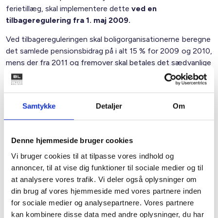
ferietillæg, skal implementere dette
ved en
tilbageregulering fra 1. maj 2009.
Ved tilbagereguleringen skal boligorganisationerne beregne
det samlede pensionsbidrag på i alt 15 % for 2009 og 2010,
mens der fra 2011 og fremover skal betales det sædvanlige
arbejdsgiverbidrag på 10 %.
Dommen betyder alt andet lige en merudgift for de
boligorganisationer, som aldrig har indbetalt pension af
Samtykke
Detaljer
Om
ferietillægget, men samme boligorganisationer skal dog
også huske på, at de har sparet en del penge siden 1993,
hvor den egentlige indbetaling skulle have været
Denne hjemmeside bruger cookies
påbegyndt.
Vi bruger cookies til at tilpasse vores indhold og
annoncer, til at vise dig funktioner til sociale medier og til
Ovennævnte dom og fremtidig udmøntning gælder alene
at analysere vores trafik. Vi deler også oplysninger om
ejendomsfunktionærerne og ikke for andre
din brug af vores hjemmeside med vores partnere inden
personalegrupper i den almene sektor med mindre, der er
for sociale medier og analysepartnere. Vores partnere
indgået lokalaftaler herom.
kan kombinere disse data med andre oplysninger, du har