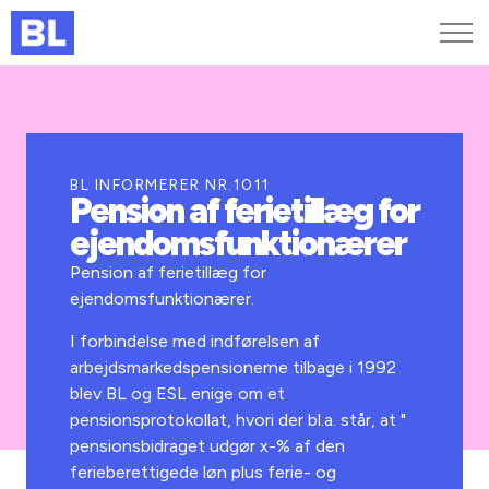
Genveje
Find medarbejder
Kurser og arrangementer
BL INFORMERER NR.1011
Pension af ferietillæg for
Jobportalen
ejendomsfunktionærer
MitBL
Pension af ferietillæg for
ejendomsfunktionærer.
I forbindelse med indførelsen af
arbejdsmarkedspensionerne tilbage i 1992
blev BL og ESL enige om et
pensionsprotokollat, hvori der bl.a. står, at "
pensionsbidraget udgør x-% af den
ferieberettigede løn plus ferie- og