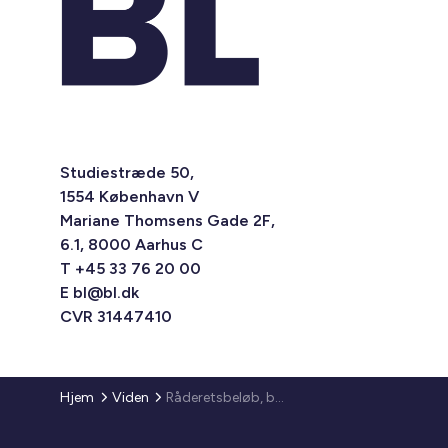
Studiestræde 50,
1554 København V
Mariane Thomsens Gade 2F,
6.1, 8000 Aarhus C
T +45 33 76 20 00
E
bl@bl.dk
CVR 31447410
Hjem
Viden
Råderetsbeløb, beboerindskud, påkravsgebyr, beboerklage-nævnsgebyr - regulering af satserne