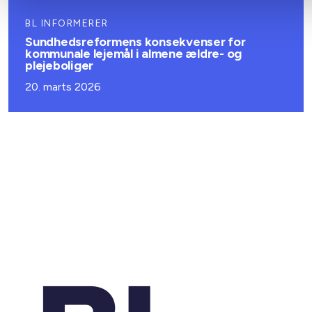
BL INFORMERER
Sundhedsreformens konsekvenser for
kommunale lejemål i almene ældre- og
plejeboliger
20. marts 2026