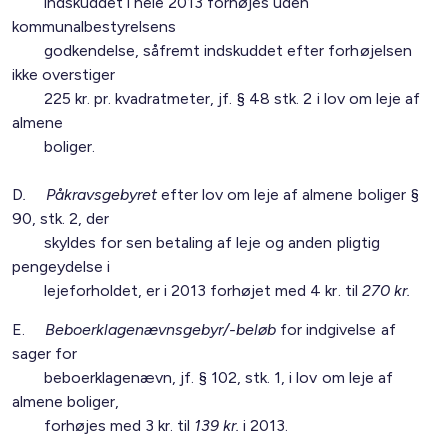
indskuddet i hele 2013 forhøjes uden
kommunalbestyrelsens
godkendelse, såfremt indskuddet efter forhøjelsen
ikke overstiger
225 kr. pr. kvadratmeter, jf. § 48 stk. 2 i lov om leje af
almene
boliger.
D
. Påkravsgebyret
efter lov om leje af almene boliger §
90, stk. 2, der
skyldes for sen betaling af leje og anden pligtig
pengeydelse i
lejeforholdet, er i 2013 forhøjet med 4 kr. til
270 kr.
E.
Beboerklagenævnsgebyr/-beløb
for indgivelse af
sager for
beboerklagenævn, jf. § 102, stk. 1, i lov om leje af
almene boliger,
forhøjes med 3 kr. til
139 kr.
i 2013.