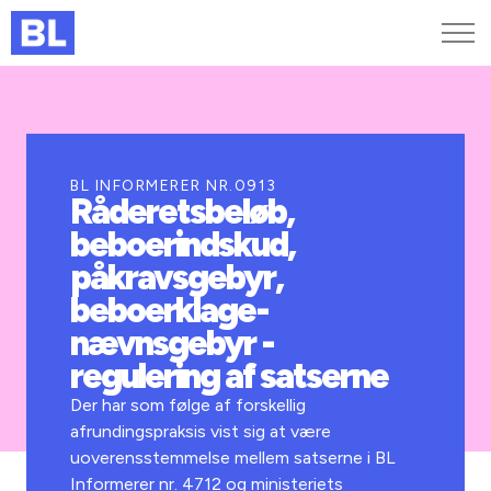
Genveje
Find medarbejder
Kurser og arrangementer
BL INFORMERER NR.0913
Råderetsbeløb,
Jobportalen
beboerindskud,
MitBL
påkravsgebyr,
beboerklage-
nævnsgebyr -
regulering af satserne
Der har som følge af forskellig
afrundingspraksis vist sig at være
uoverensstemmelse mellem satserne i BL
Informerer nr. 4712 og ministeriets