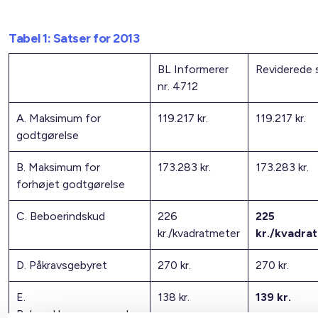
Tabel 1: Satser for 2013
BL Informerer
Reviderede 
nr. 4712
A. Maksimum for
119.217 kr.
119.217 kr.
godtgørelse
B. Maksimum for
173.283 kr.
173.283 kr.
forhøjet godtgørelse
C. Beboerindskud
226
225
kr./kvadratmeter
kr./kvadra
D. Påkravsgebyret
270 kr.
270 kr.
E.
138 kr.
139 kr.
Beboerklagenævnsgebyr