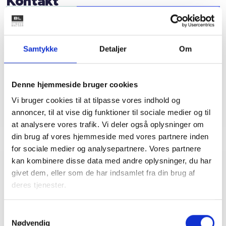
Kontakt
Bent Madsen
Adm. direktør
Tlf: 28 88 18 77
Samtykke
Detaljer
Om
Mail: bma@bl.dk
Denne hjemmeside bruger cookies
Vi bruger cookies til at tilpasse vores indhold og
annoncer, til at vise dig funktioner til sociale medier og til
at analysere vores trafik. Vi deler også oplysninger om
din brug af vores hjemmeside med vores partnere inden
for sociale medier og analysepartnere. Vores partnere
kan kombinere disse data med andre oplysninger, du har
givet dem, eller som de har indsamlet fra din brug af
Relateret indhold
Viden
deres tjenester.
BL INFORMERER
Samtykkevalg
Nye krav om fjernaflæste målere – alle
Nødvendig