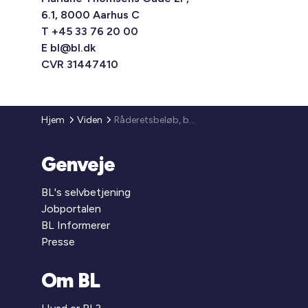
6.1, 8000 Aarhus C
T +45 33 76 20 00
E
bl@bl.dk
CVR 31447410
Hjem
Viden
Råderetsbeløb, beboerindskud, påkravsgebyr, beboerklagenævnsgebyr - regulering af satserne (2010)
Genveje
BL's selvbetjening
Jobportalen
BL Informerer
Presse
Om BL