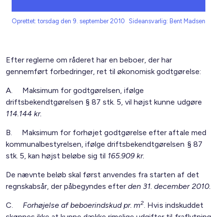
Oprettet: torsdag den 9. september 2010
Sideansvarlig: Bent Madsen
Efter reglerne om råderet har en beboer, der har
gennemført forbedringer, ret til økonomisk godtgørelse:
A. Maksimum for godtgørelsen, ifølge
driftsbekendtgørelsen § 87 stk. 5, vil højst kunne udgøre
114.144 kr.
B. Maksimum for forhøjet godtgørelse efter aftale med
kommunalbestyrelsen, ifølge driftsbekendtgørelsen § 87
stk. 5, kan højst beløbe sig til
165.909 kr.
De nævnte beløb skal først anvendes fra starten af det
regnskabsår, der påbegyndes efter
den 31. december 2010.
2
C.
Forhøjelse af beboerindskud
pr. m
. Hvis indskuddet
skønnes ikke at kunne dække rimelige udgifter til fraflytning