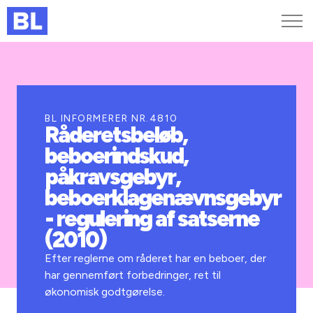
Genveje
Find medarbejder
Kurser og arrangementer
BL INFORMERER NR.4810
Råderetsbeløb,
Jobportalen
beboerindskud,
MitBL
påkravsgebyr,
beboerklagenævnsgebyr
- regulering af satserne
(2010)
Efter reglerne om råderet har en beboer, der
har gennemført forbedringer, ret til
økonomisk godtgørelse.