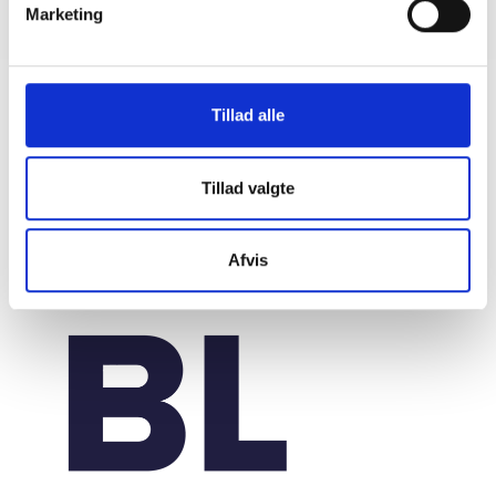
Marketing
20. marts 2026
Tillad alle
Tillad valgte
Afvis