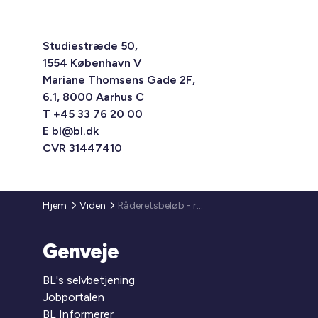
Studiestræde 50,
1554 København V
Mariane Thomsens Gade 2F,
6.1, 8000 Aarhus C
T +45 33 76 20 00
E
bl@bl.dk
CVR 31447410
Hjem
Viden
Råderetsbeløb - regulering af satserne
Genveje
BL's selvbetjening
Jobportalen
BL Informerer