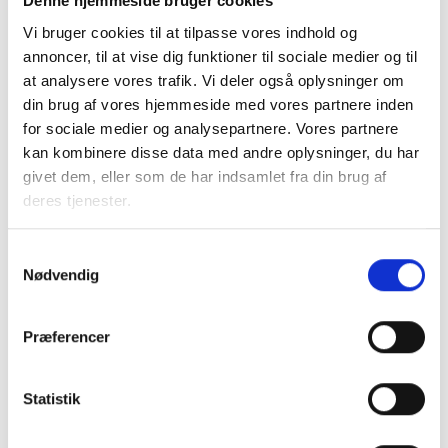
Denne hjemmeside bruger cookies
Relateret indhold
Viden
Vi bruger cookies til at tilpasse vores indhold og
annoncer, til at vise dig funktioner til sociale medier og til
BL INFORMERER
at analysere vores trafik. Vi deler også oplysninger om
Nye krav om fjernaflæste målere – alle
din brug af vores hjemmeside med vores partnere inden
ejendomme skal være klar senest 1. januar
for sociale medier og analysepartnere. Vores partnere
2027
kan kombinere disse data med andre oplysninger, du har
08. juni 2026
givet dem, eller som de har indsamlet fra din brug af
deres tjenester.
BL INFORMERER
Samtykkevalg
Ansvar for nødforsyning i plejeboliger ved
forsyningssvigt
Nødvendig
08. juni 2026
Præferencer
BL INFORMERER
Sundhedsreformens konsekvenser for
Statistik
kommunale lejemål i almene ældre- og
plejeboliger