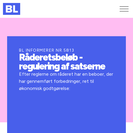
Genveje
Find medarbejder
Kurser og arrangementer
BL INFORMERER NR.5813
Råderetsbeløb -
Jobportalen
regulering af satserne
MitBL
Efter reglerne om råderet har en beboer, der
har gennemført forbedringer, ret til
økonomisk godtgørelse: