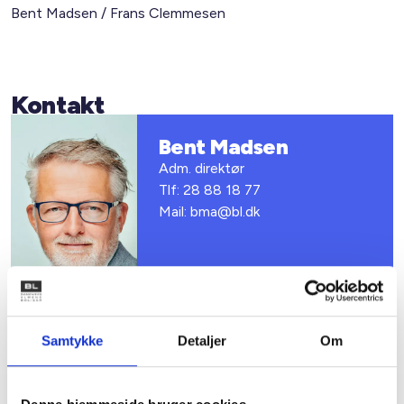
Bent Madsen / Frans Clemmesen
Kontakt
Bent Madsen
Adm. direktør
Tlf: 28 88 18 77
Mail: bma@bl.dk
Samtykke
Detaljer
Om