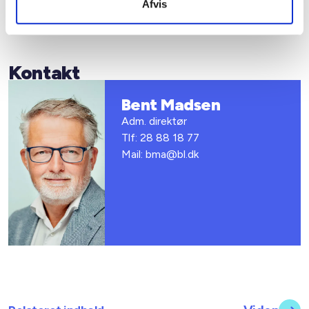
Bent Madsen / Birgitte Fæster
Afvis
Kontakt
Bent Madsen
Adm. direktør
Tlf: 28 88 18 77
Mail: bma@bl.dk