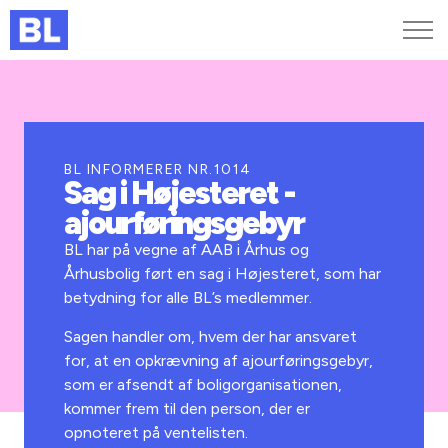
Genveje
Find medarbejder
Kurser og arrangementer
BL INFORMERER NR.1014
Sag i Højesteret -
Jobportalen
ajourføringsgebyr
MitBL
BL har på vegne af AAB i Århus og
Århusbolig ført en sag i Højesteret, som har
betydning for alle BL’s medlemmer.
Sagen handler om, hvem der har ansvaret
for, at en opkrævning af ajourføringsgebyr,
som er afsendt af boligorganisationen,
kommer frem til den person, der er
opnoteret på ventelisten.