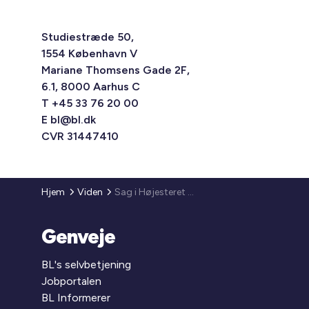
Studiestræde 50,
1554 København V
Mariane Thomsens Gade 2F,
6.1, 8000 Aarhus C
T +45 33 76 20 00
E
bl@bl.dk
CVR 31447410
Hjem
Viden
Sag i Højesteret - ajourføringsgebyr
Genveje
BL's selvbetjening
Jobportalen
BL Informerer