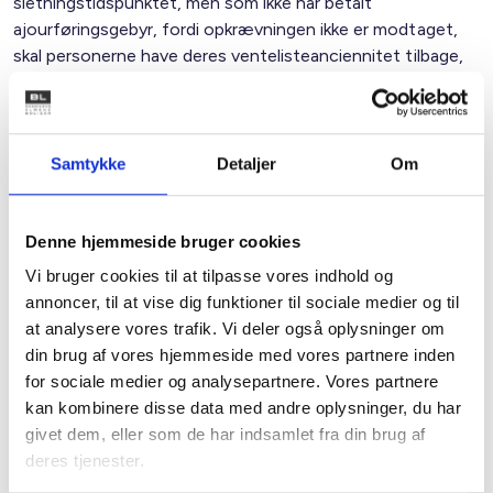
sletningstidspunktet, men som ikke har betalt
ajourføringsgebyr, fordi opkrævningen ikke er modtaget,
skal personerne have deres ventelisteanciennitet tilbage,
med mindre boligorganisationen kan føre tilstrækkeligt
bevis for, at posten er kommet frem jf. ovenfor.
Har boligorganisationen kun sendt én opkrævning med
Samtykke
Detaljer
Om
almindelig post, eller har boligorganisationen ikke
registreret returpost, vil det være meget svært at føre
dette bevis.
Denne hjemmeside bruger cookies
Den enkelte boligorganisation må vurdere, om der er behov
Vi bruger cookies til at tilpasse vores indhold og
for at informere om muligheden for gen-opnotering på
annoncer, til at vise dig funktioner til sociale medier og til
hjemmeside eller lignende, eller om det må antages, at
at analysere vores trafik. Vi deler også oplysninger om
uretmæssigt slettede personer selv vil henvende sig eller
din brug af vores hjemmeside med vores partnere inden
allerede har henvendt sig. Denne vurdering må bl.a. baseres
for sociale medier og analysepartnere. Vores partnere
på organisationens praksis i forbindelse med opkrævninger,
kan kombinere disse data med andre oplysninger, du har
rykkere og sletninger. Der kan ikke fastsættes nogen
givet dem, eller som de har indsamlet fra din brug af
bestemt frist for, hvornår personerne skal henvende sig,
deres tjenester.
men med tiden vil det forekomme mere og mere