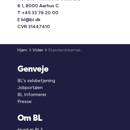
6.1, 8000 Aarhus C
T +45 33 76 20 00
E
bl@bl.dk
CVR 31447410
Hjem
Viden
Standardskemaer til forskellige målgrupper
Genveje
BL's selvbetjening
Jobportalen
BL Informerer
Presse
Om BL
Hvad er BL?