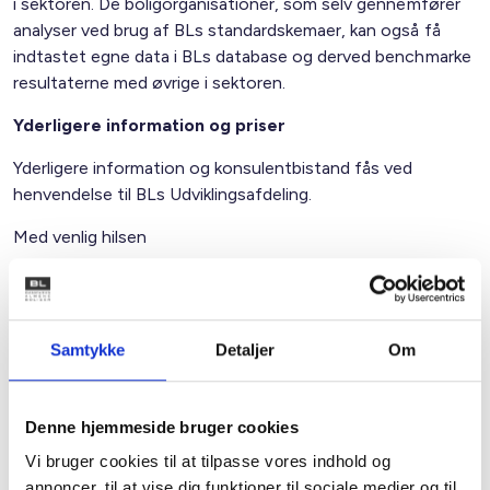
i sektoren. De boligorganisationer, som selv gennemfører
analyser ved brug af BLs standardskemaer, kan også få
indtastet egne data i BLs database og derved benchmarke
resultaterne med øvrige i sektoren.
Yderligere information og priser
Yderligere information og konsulentbistand fås ved
henvendelse til BLs Udviklingsafdeling.
Med venlig hilsen
Bent Madsen / Bjarne Zetterstrøm
Samtykke
Detaljer
Om
Relateret indhold
Viden
Denne hjemmeside bruger cookies
BL INFORMERER
Vi bruger cookies til at tilpasse vores indhold og
Nye krav om fjernaflæste målere – alle
ejendomme skal være klar senest 1. januar
annoncer, til at vise dig funktioner til sociale medier og til