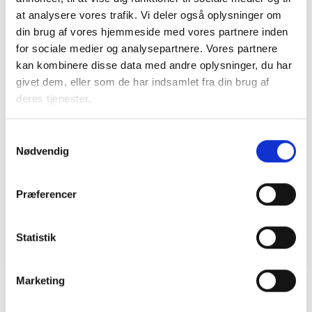
2027
at analysere vores trafik. Vi deler også oplysninger om
08. juni 2026
din brug af vores hjemmeside med vores partnere inden
for sociale medier og analysepartnere. Vores partnere
kan kombinere disse data med andre oplysninger, du har
BL INFORMERER
givet dem, eller som de har indsamlet fra din brug af
Ansvar for nødforsyning i plejeboliger ved
deres tjenester.
forsyningssvigt
08. juni 2026
Samtykkevalg
Nødvendig
BL INFORMERER
Præferencer
Sundhedsreformens konsekvenser for
kommunale lejemål i almene ældre- og
plejeboliger
Statistik
20. marts 2026
Marketing