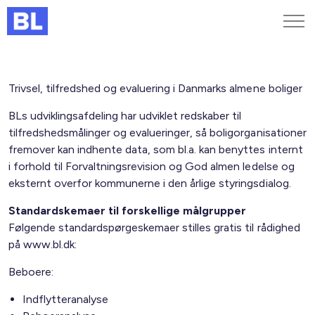
Genveje
Trivsel, tilfredshed og evaluering i Danmarks almene boliger
Find medarbejder
BLs udviklingsafdeling har udviklet redskaber til
Kurser og arrangementer
tilfredshedsmålinger og evalueringer, så boligorganisationer
Jobportalen
fremover kan indhente data, som bl.a. kan benyttes internt
MitBL
i forhold til Forvaltningsrevision og God almen ledelse og
eksternt overfor kommunerne i den årlige styringsdialog.
Standardskemaer til forskellige målgrupper
Følgende standardspørgeskemaer stilles gratis til rådighed
på www.bl.dk:
Beboere:
Indflytteranalyse