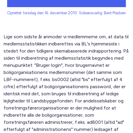
Oprettet: torsdag den 16. december 2010
Sideansvarlig: Bent Madsen
Lige som sidste år anmoder vi medlemmerne om, at data til
medlemsstatistikken indberettes via BL's hjemmeside i
stedet for den tidligere skemabaserede indrapportering. På
siden til indberetning af medlemsstatistik begyndes med
menupunktet: "Bruger login", hvor brugernavnet er
boligorganisationens medlemsnummer (det samme som
LBF-nummeret), f.eks. bs0002 (altid "bs" efterfulgt af 4
cifre) efterfulgt af boligorganisationens password, der er
identisk med det, som bruges til indberetning af ledige
lejligheder til Landsbyggefonden. For andelsselskaber og
forretningsførerorganisationer er der mulighed for at
indberette alle de boligorganisationer, som
forretningsføreren administrerer, f.eks. ad8001 (altid "ad"
efterfulgt af "administrationens" nummer) ledsaget af