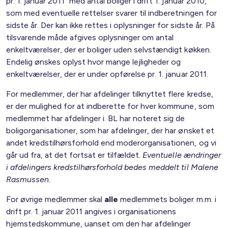
pr. 1. januar 2011" med antal boliger i drift 1. januar 2010,
som med eventuelle rettelser svarer til indberetningen for
sidste år. Der kan ikke rettes i oplysninger for sidste år. På
tilsvarende måde afgives oplysninger om antal
enkeltværelser, der er boliger uden selvstændigt køkken.
Endelig ønskes oplyst hvor mange lejligheder og
enkeltværelser, der er under opførelse pr. 1. januar 2011.
For medlemmer, der har afdelinger tilknyttet flere kredse,
er der mulighed for at indberette for hver kommune, som
medlemmet har afdelinger i. BL har noteret sig de
boligorganisationer, som har afdelinger, der har ønsket et
andet kredstilhørsforhold end moderorganisationen, og vi
går ud fra, at det fortsat er tilfældet.
Eventuelle ændringer
i afdelingers kredstilhørsforhold bedes meddelt til Malene
Rasmussen.
For øvrige medlemmer skal
alle
medlemmets boliger m.m. i
drift pr. 1. januar 2011 angives i organisationens
hjemstedskommune, uanset om den har afdelinger