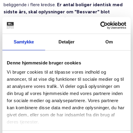
beliggende i flere kredse.
Er antal boliger identisk med
sidste års, skal oplysninger om "Besvarer" blot
udfyldes før der trykkes på "Gem" nederst i
indtastningsbilledet.
Oplysningerne om boliger i drift, som indberettes er dels
Samtykke
Detaljer
Om
grundlag for beregningen af medlemmernes
kontingentindbetaling
til landsforeningen, jf. BL
Informerer nr. 63 af 9. december 2010, dels udgangspunkt
Denne hjemmeside bruger cookies
for tildeling af
kredsdelegerede
. Som sidste år vises
Vi bruger cookies til at tilpasse vores indhold og
nederst i indberetningsbilledet, hvor stort kontingentet til
annoncer, til at vise dig funktioner til sociale medier og til
BL bliver for 2011.
at analysere vores trafik. Vi deler også oplysninger om
Ifølge hidtidig praksis skal medlemmerne have foretaget
din brug af vores hjemmeside med vores partnere inden
indberetningen inden
20. januar 2011
, men vi vil sætte pris
for sociale medier og analysepartnere. Vores partnere
på, at I afgiver oplysningerne inden.
kan kombinere disse data med andre oplysninger, du har
givet dem, eller som de har indsamlet fra din brug af
Med venlig hilsen
deres tjenester.
Bent Madsen