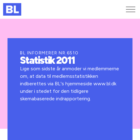
Genveje
Find medarbejder
Kurser og arrangementer
BL INFORMERER NR.6510
Statistik 2011
Jobportalen
MitBL
Lige som sidste år anmoder vi medlemmerne
om, at data til medlemsstatistikken
indberettes via BL's hjemmeside www.bl.dk
under i stedet for den tidligere
skemabaserede indrapportering.