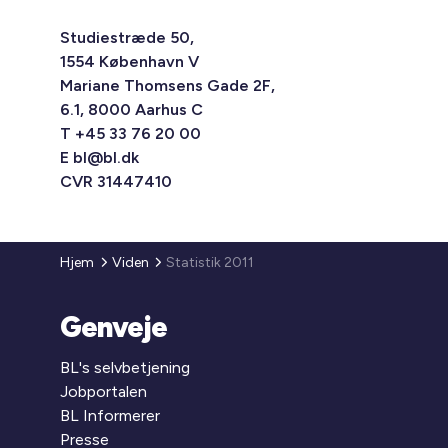
Studiestræde 50,
1554 København V
Mariane Thomsens Gade 2F,
6.1, 8000 Aarhus C
T +45 33 76 20 00
E
bl@bl.dk
CVR 31447410
Hjem
Viden
Statistik 2011
Genveje
BL's selvbetjening
Jobportalen
BL Informerer
Presse