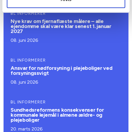
BL INFORMERER
Nye krav om fjernaflæste målere – alle
ejendomme skal være klar senest 1. januar
2027
08. juni 2026
BL INFORMERER
Ansvar for nødforsyning i plejeboliger ved
forsyningssvigt
08. juni 2026
BL INFORMERER
Sundhedsreformens konsekvenser for
kommunale lejemål i almene ældre- og
plejeboliger
20. marts 2026