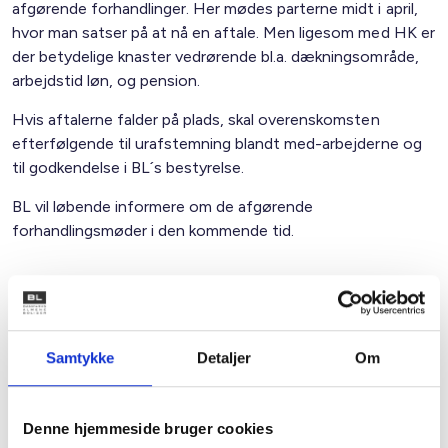
afgørende forhandlinger. Her mødes parterne midt i april,
hvor man satser på at nå en aftale. Men ligesom med HK er
der betydelige knaster vedrørende bl.a. dækningsområde,
arbejdstid løn, og pension.
Hvis aftalerne falder på plads, skal overenskomsten
efterfølgende til urafstemning blandt med-arbejderne og
til godkendelse i BL´s bestyrelse.
BL vil løbende informere om de afgørende
forhandlingsmøder i den kommende tid.
Med venlig hilsen
Gert Nielsen / Lars Schmidt
Samtykke
Detaljer
Om
Relateret indhold
Viden
Denne hjemmeside bruger cookies