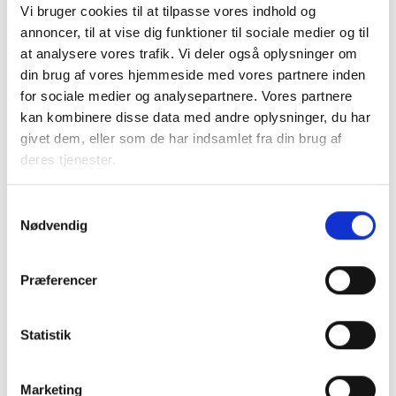
Vi bruger cookies til at tilpasse vores indhold og
BL INFORMERER
annoncer, til at vise dig funktioner til sociale medier og til
Nye krav om fjernaflæste målere – alle
at analysere vores trafik. Vi deler også oplysninger om
ejendomme skal være klar senest 1. januar
din brug af vores hjemmeside med vores partnere inden
2027
for sociale medier og analysepartnere. Vores partnere
08. juni 2026
kan kombinere disse data med andre oplysninger, du har
givet dem, eller som de har indsamlet fra din brug af
deres tjenester.
BL INFORMERER
Ansvar for nødforsyning i plejeboliger ved
forsyningssvigt
Samtykkevalg
Nødvendig
08. juni 2026
Præferencer
BL INFORMERER
Sundhedsreformens konsekvenser for
kommunale lejemål i almene ældre- og
Statistik
plejeboliger
20. marts 2026
Marketing