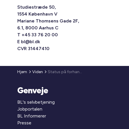
Studiestræde 50,
1554 København V
Mariane Thomsens Gade 2F,
6.1, 8000 Aarhus C
T +45 33 76 20 00
E
bl@bl.dk
CVR 31447410
Hjem
Viden
Status på forhandlinger om landsdækkende overenskomster
Genveje
BL's selvbetjening
Jobportalen
BL Informerer
Presse