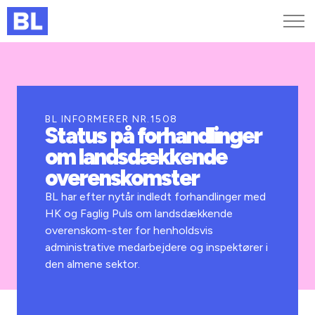
Genveje
Find medarbejder
Kurser og arrangementer
BL INFORMERER NR.1508
Status på forhandlinger
Jobportalen
om landsdækkende
MitBL
overenskomster
BL har efter nytår indledt forhandlinger med
HK og Faglig Puls om landsdækkende
overenskom-ster for henholdsvis
administrative medarbejdere og inspektører i
den almene sektor.