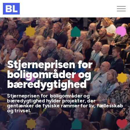
Genveje
Find medarbejder
Kurser og arrangementer
Jobportalen
Stjerneprisen for
MitBL
boligområder og
bæredygtighed
Stjerneprisen for boligområder og
bæredygtighed hylder projekter, der
gentænker de fysiske rammer for liv, fællesskab
og trivsel.