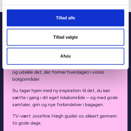
årets almene stjerne indenfor kategorien.
Tillad alle
Kom til Almene Boligdage!
Tillad valgte
På Almene Boligdage 2026 samles vi for at styrke
relationerne i sektoren, dele viden og omsætte
Afvis
nye indsigter til konkrete løsninger – lokalt og
nationalt.
Her mødes vi for at diskutere, udfordre
og udvikle det, der former hverdagen i vores
boligområder.
Du tager hjem med ny inspiration til det, du kan
sætte i gang i dit eget lokalområde – og med gode
samtaler, grin og nye forbindelser i bagagen.
TV-vært Josefine Høgh guider os sikkert gennem
to gode dage.