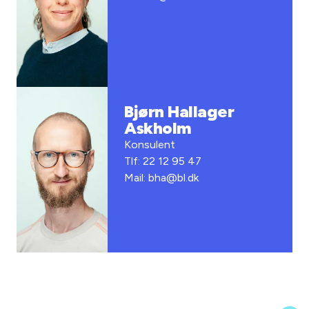
Bjørn Hallager
Askholm
Konsulent
Tlf: 22 12 95 47
Mail: bha@bl.dk