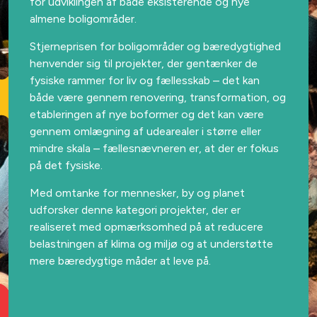
for udviklingen af både
eksisterende og nye
almene boligområder.
Stjerneprisen for boligområder og bæredygtighed
henvender sig
til projekter, der gentænker
de
fysiske rammer for liv og
fællesskab
– det kan
både være gennem
renovering,
transformation, og
etableringen af nye boformer
og det kan
være
gennem
omlægning af udearealer
i større eller
mindre skala – fællesnævneren er, at der er fokus
på det
fysiske.
Med omtanke for mennesker, by og planet
udforsker denne
kategori projekter, der er
realiseret med opmærksomhed
på at
reducere
belastningen af klima og miljø
og at
understøtte
mere bæredygtige måder at leve på
.