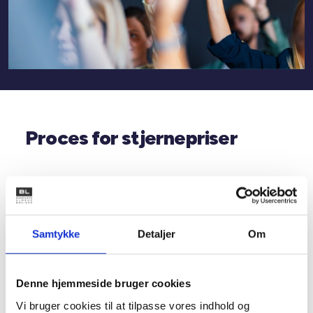
Proces for stjernepriser
Frem til 31. august: Indstilling af
Samtykke
Detaljer
Om
kandidater/projekter
Frem til 31. august 2026 kan I indstille jeres
kandidater og bedste projekter indenfor de tre
Denne hjemmeside bruger cookies
priskategorier: 'demokrati og engagement',
Vi bruger cookies til at tilpasse vores indhold og
'naboskab og livskvalitet', og 'boligområder og