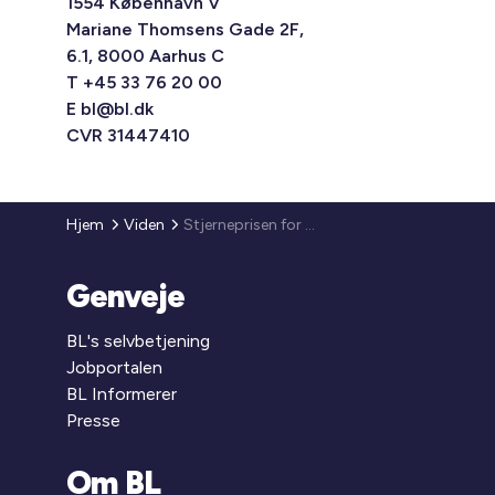
1554 København V
Mariane Thomsens Gade 2F,
6.1, 8000 Aarhus C
T +45 33 76 20 00
E
bl@bl.dk
CVR 31447410
Hjem
Viden
Stjerneprisen for boligområder og bæredygtighed
Genveje
BL's selvbetjening
Jobportalen
BL Informerer
Presse
Om BL