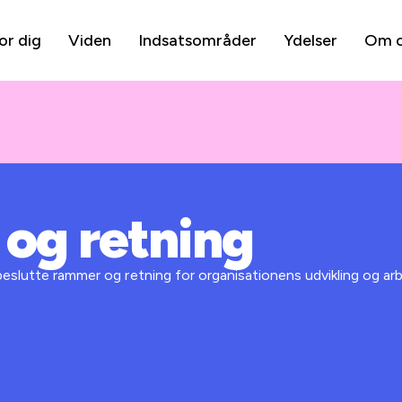
or dig
Viden
Indsatsområder
Ydelser
Om 
 og retning
beslutte rammer og retning for organisationens udvikling og ar