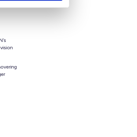
ling at
N’s
vision
novering
ger