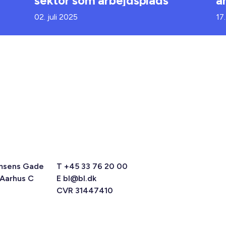
sektor som arbejdsplads
a
02. juli 2025
17
msens Gade
T +45 33 76 20 00
 Aarhus C
E
bl@bl.dk
CVR 31447410