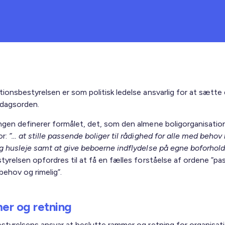
tionsbestyrelsen er som politisk ledelse ansvarlig for at sætte
 dagsorden.
ngen definerer formålet, det, som den almene boligorganisation 
or:
”… at stille passende boliger til rådighed for alle med behov h
ig husleje samt at give beboerne indflydelse på egne boforhold
tyrelsen opfordres til at få en fælles forståelse af ordene ”pa
behov og rimelig”.
r og retning
estyrelsens ansvar at beslutte rammer og retning for organisat