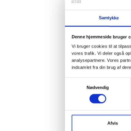
Hvorda
Vær også
Samtykke
på strat
gerne, hv
fx ”vi ha
Denne hjemmeside bruger c
Nøglefakt
Vi bruger cookies til at tilpas
mening, 
vores trafik. Vi deler også 
løbende 
analysepartnere. Vores partn
beboere.
indsamlet fra din brug af dere
Samtykkevalg
Samme
Nødvendig
Organisa
for, at d
Organisa
kommunik
Afvis
spørgsmål