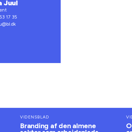
 Juul
ent
 53 17 35
ju@bl.dk
VIDENSBLAD
VI
Branding af den almene
O