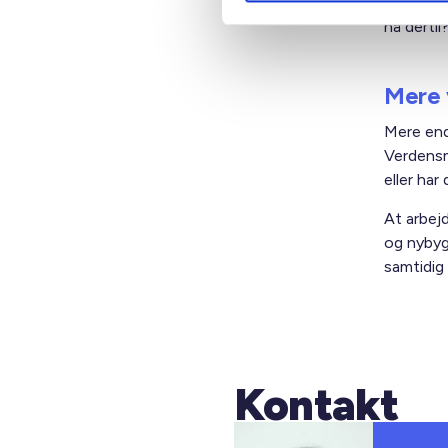
den ønsk
nå dertil
Mere 
Mere end
Verdensm
eller ha
At arbej
og nybyg
samtidig 
Kontakt