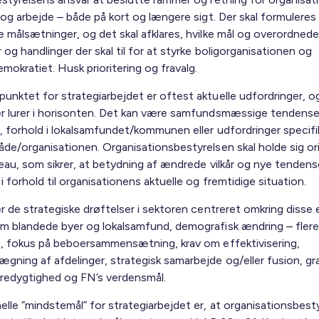
 og arbejde – både på kort og længere sigt. Der skal formuleres
e målsætninger, og det skal afklares, hvilke mål og overordnede
 og handlinger der skal til for at styrke boligorganisationen og
mokratiet. Husk prioritering og fravalg.
unktet for strategiarbejdet er oftest aktuelle udfordringer, og
r lurer i horisonten. Det kan være samfundsmæssige tendenser, 
, forhold i lokalsamfundet/kommunen eller udfordringer specifik
åde/organisationen. Organisationsbestyrelsen skal holde sig or
veau, som sikrer, at betydning af ændrede vilkår og nye tendens
i forhold til organisationens aktuelle og fremtidige situation.
er de strategiske drøftelser i sektoren centreret omkring disse
m blandede byer og lokalsamfund, demografisk ændring – flere
e, fokus på beboersammensætning, krav om effektivisering,
gning af afdelinger, strategisk samarbejde og/eller fusion, gr
edygtighed og FN’s verdensmål.
elle ”mindstemål” for strategiarbejdet er, at organisationsbest