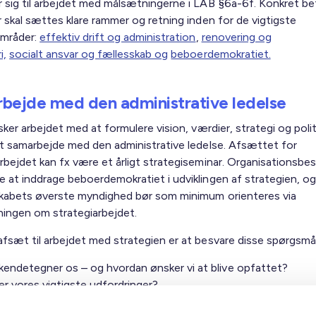
r sig til arbejdet med målsætningerne i LAB §6a-6f. Konkret be
r skal sættes klare rammer og retning inden for de vigtigste
områder:
effektiv drift og administration
,
renovering og
i,
socialt ansvar og fællesskab og
beboerdemokratiet.
bejde med den administrative ledelse
 sker arbejdet med at formulere vision, værdier, strategi og polit
tæt samarbejde med den administrative ledelse. Afsættet for
arbejdet kan fx være et årligt strategiseminar. Organisationsbe
e at inddrage beboerdemokratiet i udviklingen af strategien, og
skabets øverste myndighed bør som minimum orienteres via
ningen om strategiarbejdet.
afsæt til arbejdet med strategien er at besvare disse spørgsmål
kendetegner os – og hvordan ønsker vi at blive opfattet?
r vores vigtigste udfordringer?
ønsker vi at opnå?