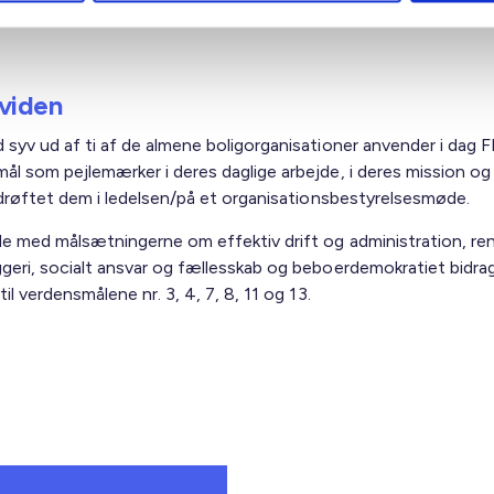
ede situation – hvorfor? Hvad kræver det af indsatser og hand
?
viden
 syv ud af ti af de almene boligorganisationer anvender i dag F
ål som pejlemærker i deres daglige arbejde, i deres mission og 
r drøftet dem i ledelsen/på et organisationsbestyrelsesmøde.
de med målsætningerne om effektiv drift og administration, re
geri, socialt ansvar og fællesskab og beboerdemokratiet bidra
til verdensmålene nr. 3, 4, 7, 8, 11 og 13.