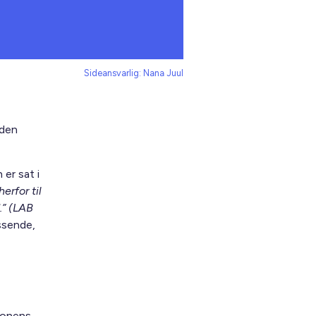
Sideansvarlig: Nana Juul
 den
er sat i
erfor til
.” (LAB
ssende,
ionens