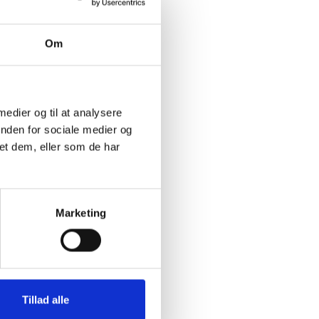
følge op
Om
Drøft
. Er det
giver
 medier og til at analysere
r
inden for sociale medier og
og
et dem, eller som de har
Marketing
 ansvar
ategier.
e
Tillad alle
Hvad er