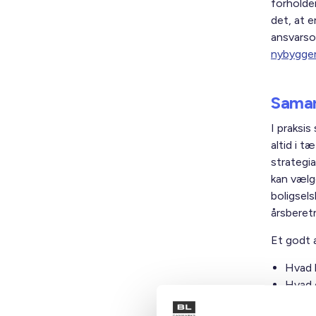
forholde
det, at e
ansvars
nybygger
Samar
I praksis
altid i 
strategi
kan vælg
boligsel
årsberet
Et godt 
Hvad 
Hvad e
Hvad 