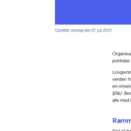
Oprettet: onsdag den 21. juli 2021
Organisa
politiske
Lovgivni
verden f
en rimel
§5b).
Bes
alle med 
Ramme
Det er b