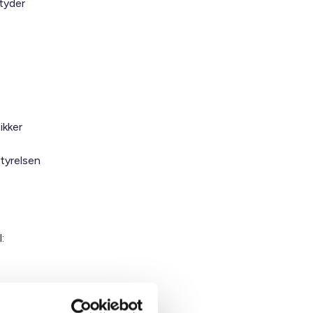
tyder
ikker
styrelsen
: