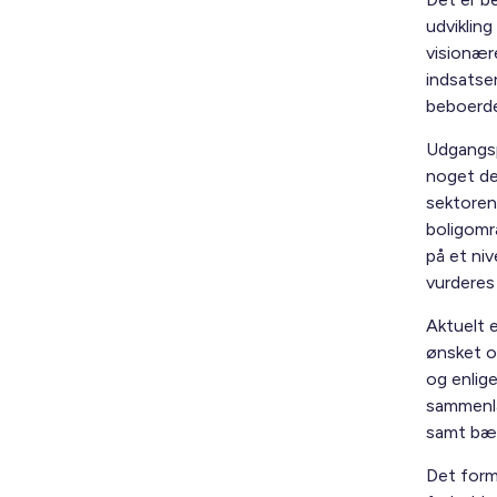
udvikling
visionær
indsatser
beboerde
Udgangsp
noget de
sektoren
boligomr
på et ni
vurderes 
Aktuelt 
ønsket o
og enlig
sammenlæ
samt bær
Det form