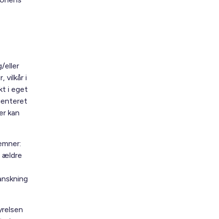
/eller
vilkår i
t i eget
ienteret
er kan
 emner:
 ældre
anskning
yrelsen