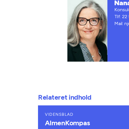
Nana
Konsul
Tlf: 22
Mail: n
Relateret indhold
VIDENSBLAD
AlmenKompas