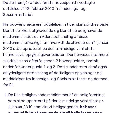
Dette fremgår af det første hovedpunkt i vedlagte
udtalelse af 12. februar 2010 fra Indenrigs- og
Socialministeriet.
Herudover præciserer udtalelsen, at der skal sondres både
blandt de ikke-bolighavende og blandt de bolighavende
medlemmer, idet den videre behandling af disse
medlemmer afhænger af, hvorvidt de allerede den 1. januar
2010 stod opnoteret på den almindelige venteliste,
henholdsvis oprykningsventelisten. Der henvises nærmere
til udtalelsens efterfølgende 2 hovedpunkter, omtalt
nedenfor under punkt 1. og 2. Dette indebærer altså også
en yderligere præcisering af de tidligere oplysninger og
meddelelser fra Indenrigs- og Socialministeriet og dermed
fra BL:
De ikke-bolighavende medlemmer af en boligforening,
som stod opnoteret på den almindelige venteliste pr.
1. januar 2010 som aktivt boligsøgende,
behøver
alligevel ikke at henvende sig til boligforeningen