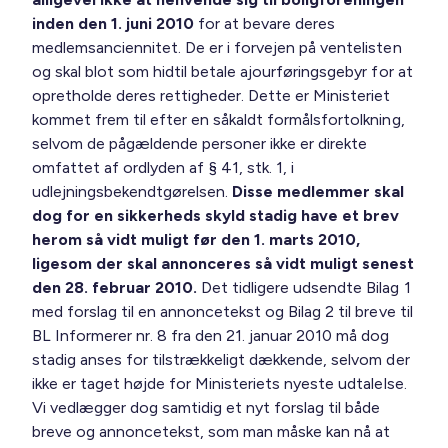
inden den 1. juni 2010
for at bevare deres
medlemsanciennitet. De er i forvejen på ventelisten
og skal blot som hidtil betale ajourføringsgebyr for at
opretholde deres rettigheder. Dette er Ministeriet
kommet frem til efter en såkaldt formålsfortolkning,
selvom de pågældende personer ikke er direkte
omfattet af ordlyden af § 41, stk. 1, i
udlejningsbekendtgørelsen.
Disse medlemmer skal
dog for en sikkerheds skyld stadig have et brev
herom så vidt muligt før den 1. marts 2010,
ligesom der skal annonceres så vidt muligt senest
den 28. februar 2010.
Det tidligere udsendte Bilag 1
med forslag til en annoncetekst og Bilag 2 til breve til
BL Informerer nr. 8 fra den 21. januar 2010 må dog
stadig anses for tilstrækkeligt dækkende, selvom der
ikke er taget højde for Ministeriets nyeste udtalelse.
Vi vedlægger dog samtidig et nyt forslag til både
breve og annoncetekst, som man måske kan nå at