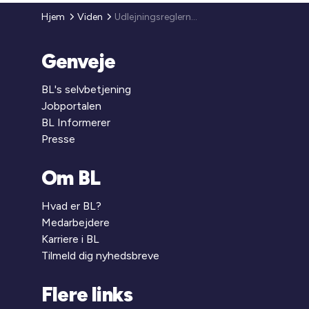
Hjem
Viden
Udlejningsreglerne - ny udtalelse fra Indenrigs- og Socialministeriet om ventelistegebyrer m.v. i boligforeningerne
Genveje
BL's selvbetjening
Jobportalen
BL Informerer
Presse
Om BL
Hvad er BL?
Medarbejdere
Karriere i BL
Tilmeld dig nyhedsbreve
Flere links