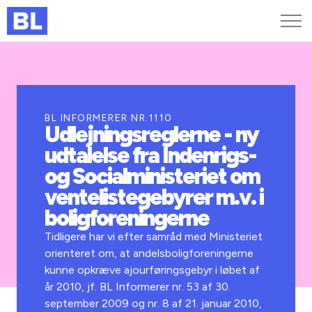
Genveje
Find medarbejder
Kurser og arrangementer
BL INFORMERER NR.1110
Udlejningsreglerne - ny
Jobportalen
udtalelse fra Indenrigs-
MitBL
og Socialministeriet om
ventelistegebyrer m.v. i
boligforeningerne
Tidligere har vi efter samråd med Ministeriet
orienteret om, at andelsboligforeningerne
kunne opkræve ajourføringsgebyr i løbet af
år 2010, jf. BL Informerer nr. 53 af 30.
september 2009 og nr. 8 af 21. januar 2010,