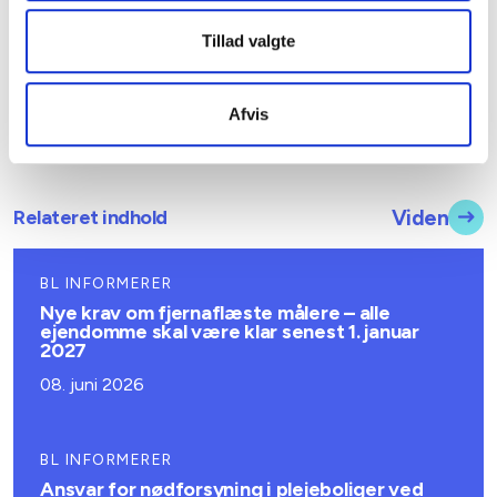
følge af disse ændrede fortolkninger.
Tillad valgte
Med venlig hilsen
Afvis
Gert Nielsen og Preben Mathiesen
Relateret indhold
Viden
BL INFORMERER
Nye krav om fjernaflæste målere – alle
ejendomme skal være klar senest 1. januar
2027
08. juni 2026
BL INFORMERER
Ansvar for nødforsyning i plejeboliger ved