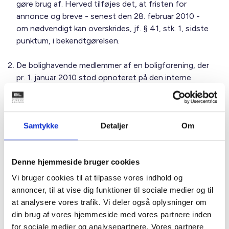
gøre brug af. Herved tilføjes det, at fristen for
annonce og breve - senest den 28. februar 2010 -
om nødvendigt kan overskrides, jf. § 41, stk. 1, sidste
punktum, i bekendtgørelsen.
De bolighavende medlemmer af en boligforening, der
pr. 1. januar 2010 stod opnoteret på den interne
oprykningsventeliste, men ikke på den almindelige
venteliste,
skal fortsat henvende sig til
boligforeningen inden 1. juni 2010 for at bevare
Samtykke
Detaljer
Om
deres medlemsanciennitet både på den
almindelige venteliste og på oprykningslisten.
Dette resultat er Ministeriet ligeledes kommet frem
Denne hjemmeside bruger cookies
til ud fra en nærmere fortolkning af formålet med de
nye regler i udlejningsbekendtgørelsen.
Vi bruger cookies til at tilpasse vores indhold og
annoncer, til at vise dig funktioner til sociale medier og til
Disse lejere skal naturligvis stadig have brev herom så
at analysere vores trafik. Vi deler også oplysninger om
vidt muligt inden den 1. marts 2010. Også her må det
din brug af vores hjemmeside med vores partnere inden
udkast til brev, som vi udsendte som Bilag 3 til BL
for sociale medier og analysepartnere. Vores partnere