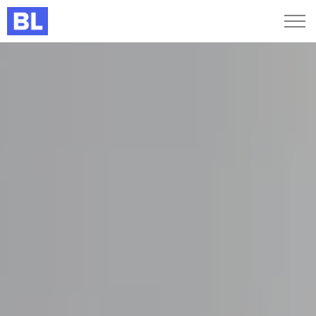
Genveje
Find medarbejder
Kurser og arrangementer
Jobportalen
MitBL