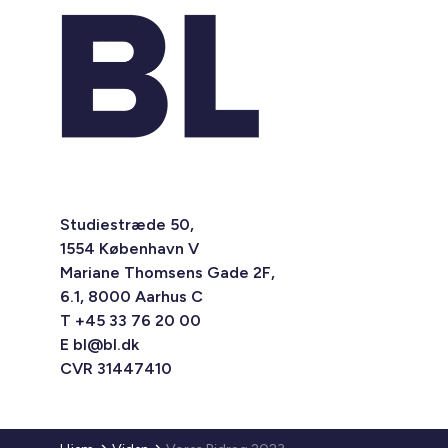
Studiestræde 50,
1554 København V
Mariane Thomsens Gade 2F,
6.1, 8000 Aarhus C
T +45 33 76 20 00
E
bl@bl.dk
CVR 31447410