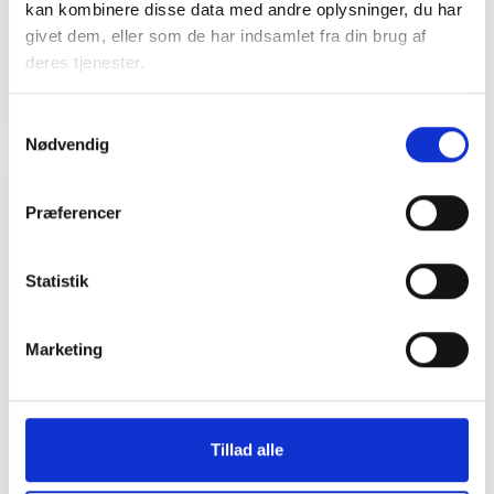
kan kombinere disse data med andre oplysninger, du har
givet dem, eller som de har indsamlet fra din brug af
deres tjenester.
Samtykkevalg
Nødvendig
Præferencer
Relateret indhold
Viden
Statistik
BL INFORMERER
Nye krav om fjernaflæste målere – alle
ejendomme skal være klar senest 1. januar
Marketing
2027
08. juni 2026
Tillad alle
BL INFORMERER