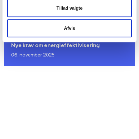
Ansvar for nødforsyning i plejeboliger ved
forsyningssvigt
Tillad valgte
08. juni 2026
Afvis
BL INFORMERER
Nye krav om energieffektivisering
06. november 2025