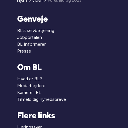
Hjem
Viden
Vores Bidrag 2023
Genveje
BL's selvbetjening
Jobportalen
BL Informerer
Presse
Om BL
Hvad er BL?
Medarbejdere
Karriere i BL
Tilmeld dig nyhedsbreve
Flere links
Høringssvar