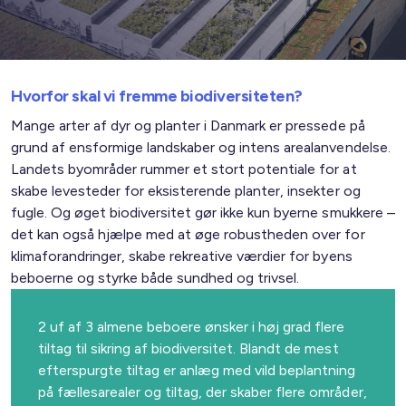
Hvorfor skal vi fremme biodiversiteten?
Mange arter af dyr og planter i Danmark er pressede på
grund af ensformige landskaber og intens arealanvendelse.
Landets byområder rummer et stort potentiale for at
skabe levesteder for eksisterende planter, insekter og
fugle. Og øget biodiversitet gør ikke kun byerne smukkere –
det kan også hjælpe med at øge robustheden over for
klimaforandringer, skabe rekreative værdier for byens
beboerne og styrke både sundhed og trivsel.
2 uf af 3 almene beboere ønsker i høj grad flere
tiltag til sikring af biodiversitet. Blandt de mest
efterspurgte tiltag er anlæg med vild beplantning
på fællesarealer og tiltag, der skaber flere områder,