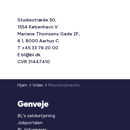
Studiestræde 50,
1554 København V
Mariane Thomsens Gade 2F,
6.1, 8000 Aarhus C
T +45 33 76 20 00
E
bl@bl.dk
CVR 31447410
Hjem
Viden
Mere biodiversitet i byerne
Genveje
BL's selvbetjening
Jobportalen
BL Informerer