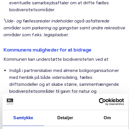
eventuelle samarbejdsaftaler om at drifte fælles
biodiversitetsområder.
1
Ude- og fællesarealer indeholder også asfalterede
områder som parkering og gangstier samt andre rekreative
områder som f.eks. legepladser.
Kommunens muligheder for at bidrage
Kommunen kan understøtte biodiversiteten ved at:
Indgå i partnerskaber med almene boligorganisationer
med henblik på både vidensdeling, fælles
driftsmodeller og at skabe større, sammenhængende
biodiversitetsområder til gavn for natur og
mennesker.
Udarbejde enten tværkommunale eller lokale modeller
for værdisætning af biodiversitet i kommunen.
Samtykke
Detaljer
Om
Sætte mål og skabe biodiversitetsstrategier for
kommunens arealer, hvor relevante aktører som f.eks.