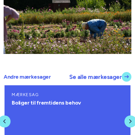
Andre mærkesager
Se alle mærkesager
MÆRKESAG
Boliger til fremtidens behov
Previous
N