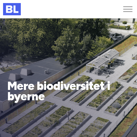
Genveje
Find medarbejder
Kurser og arrangementer
Jobportalen
MitBL
Mere biodiversitet i
byerne