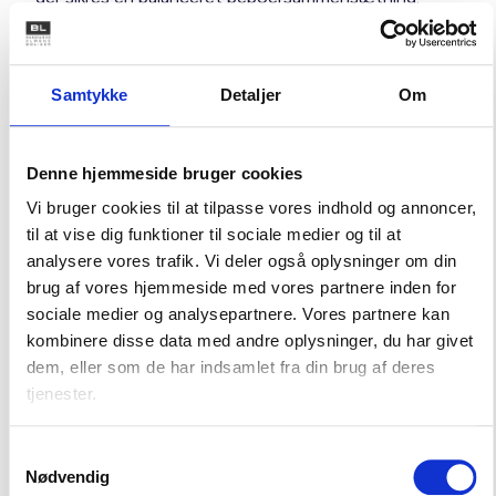
Indgå samarbejde om boligsociale helhedsplaner.
Tilbyde bostøtteordninger og opfølgning på socialt
udfordrede beboere.
Samtykke
Detaljer
Om
Tilvejebringe billige byggegrunde, så der kan opføres
flere betalbare boliger.
Gøre byggesagsbehandling enklere og hurtigere.
Denne hjemmeside bruger cookies
Vi bruger cookies til at tilpasse vores indhold og annoncer,
til at vise dig funktioner til sociale medier og til at
analysere vores trafik. Vi deler også oplysninger om din
One-pager om blandede by-
brug af vores hjemmeside med vores partnere inden for
og boligområder
sociale medier og analysepartnere. Vores partnere kan
kombinere disse data med andre oplysninger, du har givet
De almene boligorganisationer samarbejder bredt
dem, eller som de har indsamlet fra din brug af deres
med kommuner og regioner. Download en one-
tjenester.
pager, der beskriver, hvordan almene
boligorganisationer arbejder med blandede by- og
Samtykkevalg
boligområder og bidrager til at løse de lokale
Nødvendig
udfordringer, og hvordan kommunerne kan deltage