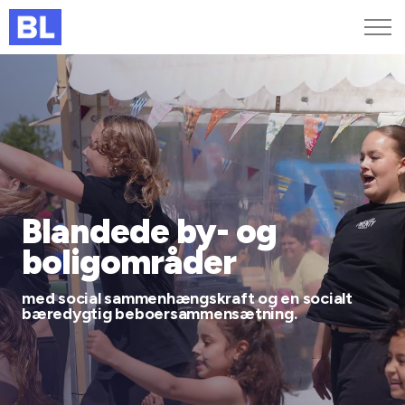
Genveje
Find medarbejder
Kurser og arrangementer
Jobportalen
MitBL
Blandede by- og
boligområder
med social sammenhængskraft og en socialt
bæredygtig beboersammensætning.