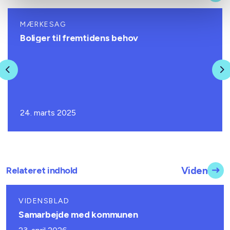
MÆRKESAG
Boliger til fremtidens behov
Previous
N
24. marts 2025
Relateret indhold
Viden
VIDENSBLAD
Samarbejde med kommunen