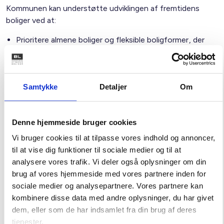
Kommunen kan understøtte udviklingen af fremtidens
boliger ved at:
Prioritere almene boliger og fleksible boligformer, der
matcher fremtidens boligbehov og præferencer, i
lokalplanlægningen.
Understøtte tilgængelighedsløsninger og universelt
Samtykke
Detaljer
Om
design m.v. i det eksisterende byggeri og etablering af
elevatorer.
Tilvejebringe byggegrunde, så der kan opføres flere
Denne hjemmeside bruger cookies
almene boliger
Understøtte renovering af eksisterende almene
Vi bruger cookies til at tilpasse vores indhold og annoncer,
boliger, så flere har mulighed for at bo i en bolig
til at vise dig funktioner til sociale medier og til at
tilpasset deres behov
analysere vores trafik. Vi deler også oplysninger om din
Prioritere og målrette etableringen af nære
brug af vores hjemmeside med vores partnere inden for
sundhedstilbud, rammer for fysisk aktivitet, mobilitet
sociale medier og analysepartnere. Vores partnere kan
og fællesskaber i by- og boligområder.
kombinere disse data med andre oplysninger, du har givet
dem, eller som de har indsamlet fra din brug af deres
tjenester.