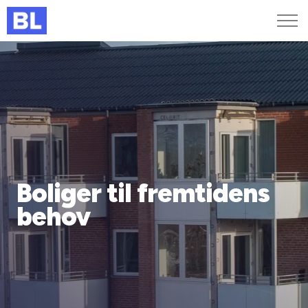
Genveje
Find medarbejder
Kurser og arrangementer
Jobportalen
MitBL
Boliger til fremtidens
behov