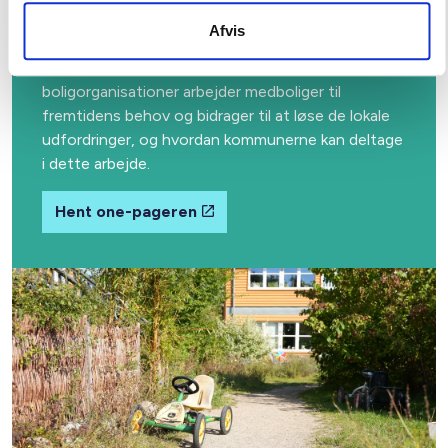
De almene boligorganisationer samarbejder bredt
Afvis
med kommuner og regioner. Download en one-
pager, der beskriver, hvordan almene
boligorganisationer arbejder medboliger til
fremtidens behov og bidrager til at løse de lokale
udfordringer, og hvordan kommunerne kan deltage
i dette arbejde.
Hent one-pageren