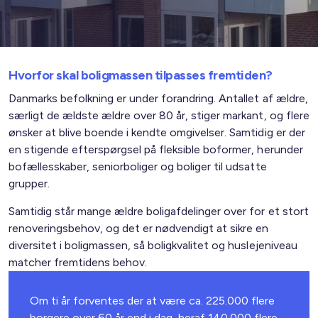
Hvorfor skal boligmassen tilpasses fremtiden?
Danmarks befolkning er under forandring. Antallet af ældre,
særligt de ældste ældre over 80 år, stiger markant, og flere
ønsker at blive boende i kendte omgivelser. Samtidig er der
en stigende efterspørgsel på fleksible boformer, herunder
bofællesskaber, seniorboliger og boliger til udsatte
grupper.
Samtidig står mange ældre boligafdelinger over for et stort
renoveringsbehov, og det er nødvendigt at sikre en
diversitet i boligmassen, så boligkvalitet og huslejeniveau
matcher fremtidens behov.
Om ti år forventes der at være ca. 225.000 flere
borgere over 60 år end i dag, heraf 140.000 flere