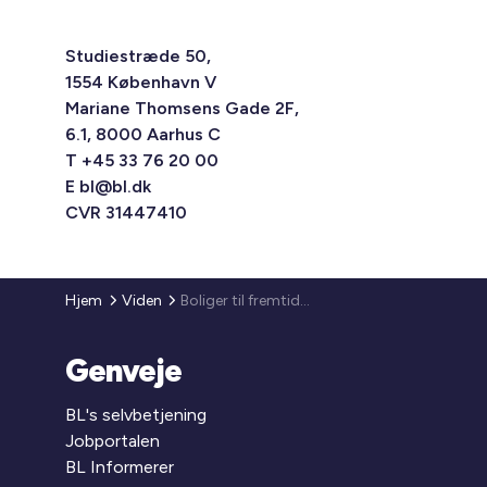
Studiestræde 50,
1554 København V
Mariane Thomsens Gade 2F,
6.1, 8000 Aarhus C
T +45 33 76 20 00
E
bl@bl.dk
CVR 31447410
Hjem
Viden
Boliger til fremtidens behov
Genveje
BL's selvbetjening
Jobportalen
BL Informerer