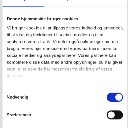
for håndtering af psykisk sårbare i almene
boligområder.
Denne hjemmeside bruger cookies
Sikre én adgang til kommunens støttefunktioner, så
boligorganisationer og beboere ved, hvor de kan
Vi bruger cookies til at tilpasse vores indhold og annoncer,
henvende sig uden at have nærmere kendskab til den
til at vise dig funktioner til sociale medier og til at
præcise problemstilling hos den enkelte.
analysere vores trafik. Vi deler også oplysninger om din
Styrke tværgående netværk og erfaringsgrupper
brug af vores hjemmeside med vores partnere inden for
mellem kommune og boligorganisationer.
sociale medier og analysepartnere. Vores partnere kan
kombinere disse data med andre oplysninger, du har givet
dem, eller som de har indsamlet fra din brug af deres
tjenester.
One-pager om mere social
Samtykkevalg
støtte til beboere med
Nødvendig
psykiske lidelser
De almene boligorganisationer samarbejder bredt
Præferencer
med kommuner og regioner. Download en one-
pager, der beskriver, hvordan almene