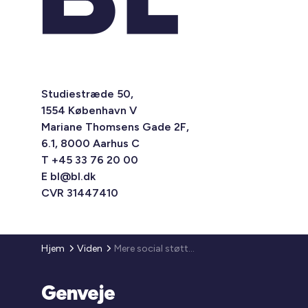
Studiestræde 50,
1554 København V
Mariane Thomsens Gade 2F,
6.1, 8000 Aarhus C
T +45 33 76 20 00
E
bl@bl.dk
CVR 31447410
Hjem
Viden
Mere social støtte til beboere med psykiske lidelser
Genveje