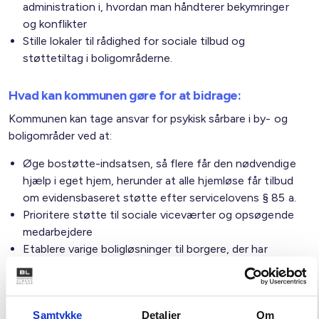
administration i, hvordan man håndterer bekymringer
og konflikter
Stille lokaler til rådighed for sociale tilbud og
støttetiltag i boligområderne.
Hvad kan kommunen gøre for at bidrage:
Kommunen kan tage ansvar for psykisk sårbare i by- og
boligområder ved at:
Øge bostøtte-indsatsen, så flere får den nødvendige
hjælp i eget hjem, herunder at alle hjemløse får tilbud
om evidensbaseret støtte efter servicelovens § 85 a.
Prioritere støtte til sociale viceværter og opsøgende
medarbejdere
Etablere varige boligløsninger til borgere, der har
svært ved at bo alene.
Indgå samarbejde om strategiske anvisnings- og
udlejningsaftaler med almene boligorganisationer.
Samtykke
Detaljer
Om
Udvikle og implementere en kommunal handlingsplan