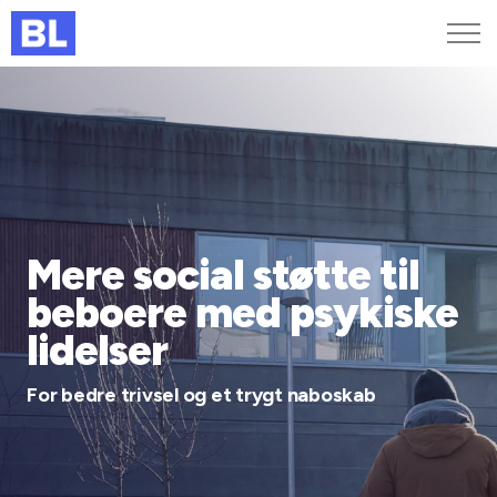
Genveje
Find medarbejder
Kurser og arrangementer
Jobportalen
MitBL
Mere social støtte til
beboere med psykiske
lidelser
For bedre trivsel og et trygt naboskab