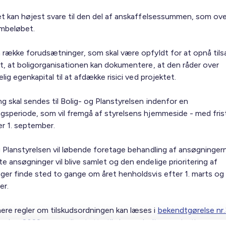
et kan højest svare til den del af anskaffelsessummen, som ove
mbeløbet.
n række forudsætninger, som skal være opfyldt for at opnå tils
dt, at boligorganisationen kan dokumentere, at den råder over
elig egenkapital til at afdække risici ved projektet.
g skal sendes til Bolig- og Planstyrelsen indenfor en
gsperiode, som vil fremgå af styrelsens hjemmeside - med frist
er 1. september.
g Planstyrelsen vil løbende foretage behandling af ansøgninger
 ansøgninger vil blive samlet og den endelige prioritering af
ger finde sted to gange om året henholdsvis efter 1. marts og 
er.
re regler om tilskudsordningen kan læses i
bekendtgørelse nr.
ember 2022 om særlig støtte til almene boligorganisationers