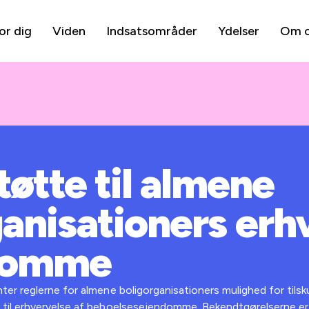
or dig
Viden
Indsatsområder
Ydelser
Om 
tøtte til almene
anisationers erh
ndomme
r reglerne for almene boligorganisationers mulighed for tilskud
il erhvervelse af beboelsesejendomme. Bekendtgørelserne er 