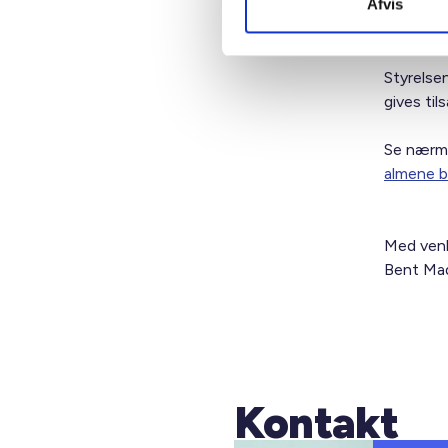
Afvis
Ansøgnin
Styrelse
gives til
Se nærm
almene b
Med venl
Bent Mad
Kontakt