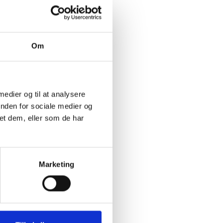
Om
et
g af
 medier og til at analysere
inden for sociale medier og
olig- og
et dem, eller som de har
år efter
Marketing
frist den
øres på