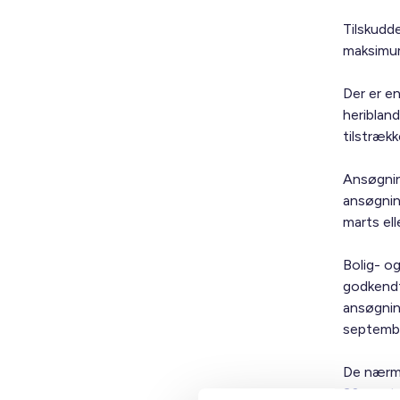
Tilskudd
maksimu
Der er e
heriblan
tilstrækk
Ansøgnin
ansøgnin
marts ell
Bolig- o
godkendte
ansøgnin
septemb
De nærme
30. sept