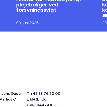
plejeboliger ved
k
forsyningssvigt
k
æ
08. juni 2026
20
msens Gade
T +45 33 76 20 00
 Aarhus C
E
bl@bl.dk
CVR 31447410