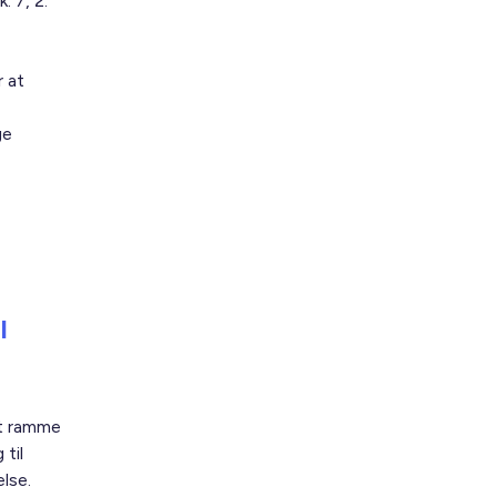
 7, 2.
 at
ge
l
et ramme
 til
lse.