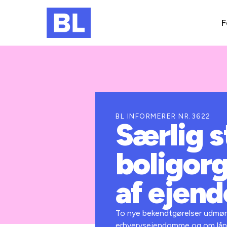
F
BL INFORMERER NR.3622
Særlig s
boligorg
af eje
To nye bekendtgørelser udmønte
erhvervsejendomme og om lån t