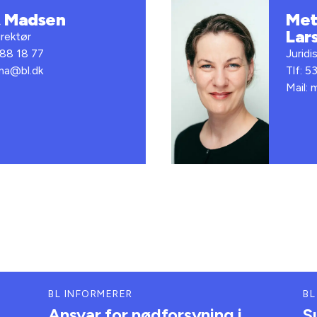
t Madsen
Met
Lar
rektør
 88 18 77
Juridi
bma@bl.dk
Tlf: 5
Mail: 
BL INFORMERER
BL
Ansvar for nødforsyning i
S