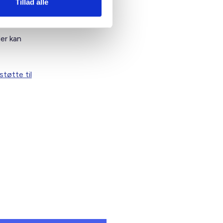
Tillad alle
er kan
tøtte til