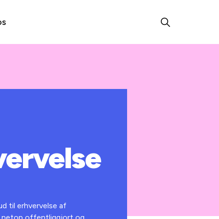
os
vervelse
 til erhvervelse af
netop offentliggjort og