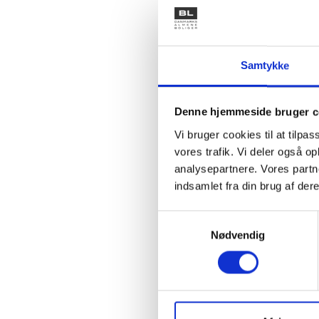
erhverve
Erhve
Samtykke
Indenrig
Denne hjemmeside bruger c
ramme på 
almene b
Vi bruger cookies til at tilpas
vores trafik. Vi deler også 
Lånet er
analysepartnere. Vores partn
Planstyre
indsamlet fra din brug af dere
ejendomm
Samtykkevalg
Nødvendig
Ansøgnin
15. febru
Ansøgnin
Bolig- o