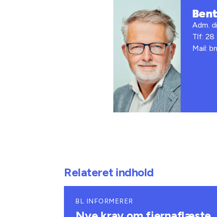
Ben
Adm. di
Tlf: 28
Mail: 
Relateret indhold
BL INFORMERER
Nye krav om fjernaflæste