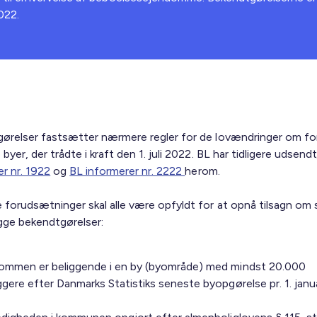
022.
ørelser fastsætter nærmere regler for de lovændringer om fo
byer, der trådte i kraft den 1. juli 2022. BL har tidligere udsendt
er nr. 1922
og
BL informerer nr. 2222
herom.
 forudsætninger skal alle være opfyldt for at opnå tilsagn om 
gge bekendtgørelser:
ommen er beliggende i en by (byområde) med mindst 20.000
gere efter Danmarks Statistiks seneste byopgørelse pr. 1. janu