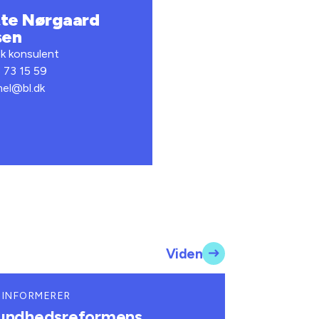
te Nørgaard
sen
sk konsulent
3 73 15 59
mel@bl.dk
Viden
 INFORMERER
undhedsreformens