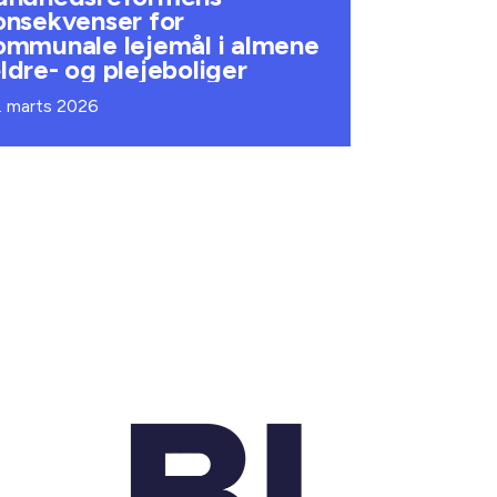
onsekvenser for
ommunale lejemål i almene
ldre- og plejeboliger
. marts 2026