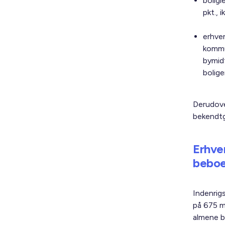
boligl
pkt., 
erhve
kommun
bymidt
bolige
Derudove
bekendtg
Erhve
beboe
Indenrig
på 675 mi
almene b