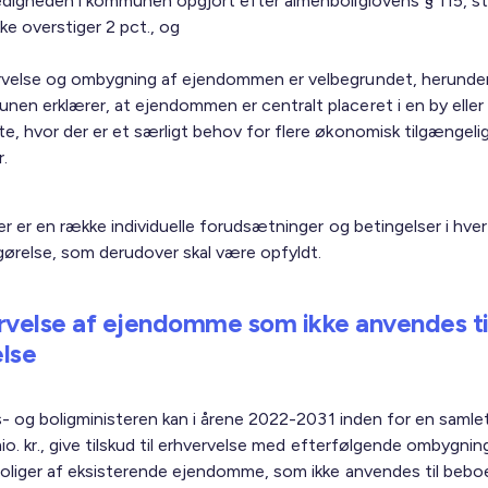
edigheden i kommunen opgjort efter almenboliglovens § 115, stk.
ikke overstiger 2 pct., og
rvelse og ombygning af ejendommen er velbegrundet, herunder
en erklærer, at ejendommen er centralt placeret i en by eller
e, hvor der er et særligt behov for flere økonomisk tilgængeli
r.
r er en række individuelle forudsætninger og betingelser i hver
ørelse, som derudover skal være opfyldt.
rvelse af ejendomme som ikke anvendes ti
lse
s- og boligministeren kan i årene 2022-2031 inden for en saml
o. kr., give tilskud til erhvervelse med efterfølgende ombygning
oliger af eksisterende ejendomme, som ikke anvendes til beboe