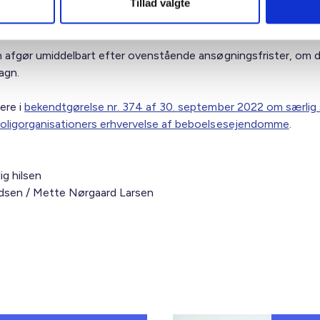
Tillad valgte
gsperiode vil også fremgå af styrelsens hjemmeside.
n afgør umiddelbart efter ovenstående ansøgningsfrister, om d
sagn.
ere i
bekendtgørelse nr. 374 af 30. september 2022 om særlig s
oligorganisationers erhvervelse af beboelsesejendomme
.
ig hilsen
sen / Mette Nørgaard Larsen