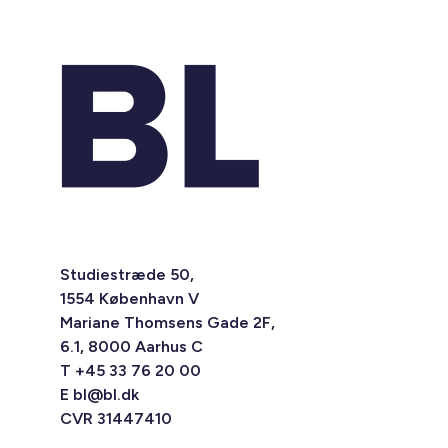
Studiestræde 50,
1554 København V
Mariane Thomsens Gade 2F,
6.1, 8000 Aarhus C
T +45 33 76 20 00
E
bl@bl.dk
CVR 31447410