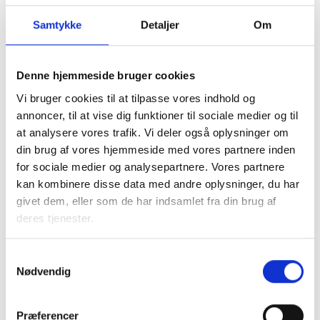
Tlf: 22 54 80 67
Mail: mds@bl.dk
Samtykke
Detaljer
Om
Denne hjemmeside bruger cookies
Vi bruger cookies til at tilpasse vores indhold og
annoncer, til at vise dig funktioner til sociale medier og til
Gitte Brødsgaard
at analysere vores trafik. Vi deler også oplysninger om
Vesti
din brug af vores hjemmeside med vores partnere inden
Kredskonsulent 6. og 10. kreds
for sociale medier og analysepartnere. Vores partnere
Tlf: 29 21 77 10
kan kombinere disse data med andre oplysninger, du har
Mail: gbv@bl.dk
givet dem, eller som de har indsamlet fra din brug af
deres tjenester.
Samtykkevalg
Nødvendig
Karen Sommer
Møller
Præferencer