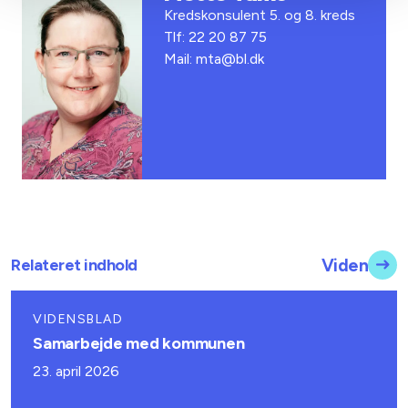
Kredskonsulent 5. og 8. kreds
Tlf: 22 20 87 75
Mail: mta@bl.dk
Relateret indhold
Viden
VIDENSBLAD
Samarbejde med kommunen
23. april 2026