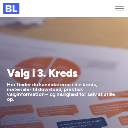
Genveje
Find medarbejder
Kurser og arrangementer
Jobportalen
MitBL
Valg i 3. Kreds
Her finder du kandidaterne i din kreds,
materialer til download, praktisk
valginformation – og mulighed for selv at stille
op.