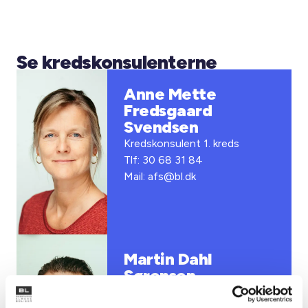
Se kredskonsulenterne
Anne Mette
Fredsgaard
Svendsen
Kredskonsulent 1. kreds
Tlf: 30 68 31 84
Mail: afs@bl.dk
Martin Dahl
Sørensen
Kredskonsulent 2. og 9. kreds