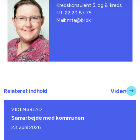
Kredskonsulent 5. og 8. kreds
Tlf: 22 20 87 75
Mail: mta@bl.dk
Relateret indhold
Viden
VIDENSBLAD
Samarbejde med kommunen
23. april 2026