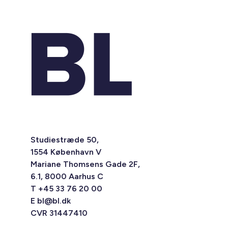
Studiestræde 50,
1554 København V
Mariane Thomsens Gade 2F,
6.1, 8000 Aarhus C
T +45 33 76 20 00
E
bl@bl.dk
CVR 31447410