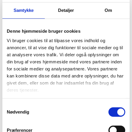
Tlf: 22 54 80 67
Mail: mds@bl.dk
Samtykke
Detaljer
Om
Denne hjemmeside bruger cookies
Vi bruger cookies til at tilpasse vores indhold og
annoncer, til at vise dig funktioner til sociale medier og til
Gitte Brødsgaard
at analysere vores trafik. Vi deler også oplysninger om
Vesti
din brug af vores hjemmeside med vores partnere inden
Kredskonsulent 6. og 10. kreds
for sociale medier og analysepartnere. Vores partnere
Tlf: 29 21 77 10
kan kombinere disse data med andre oplysninger, du har
Mail: gbv@bl.dk
givet dem, eller som de har indsamlet fra din brug af
deres tjenester.
Samtykkevalg
Nødvendig
Karen Sommer
Møller
Præferencer