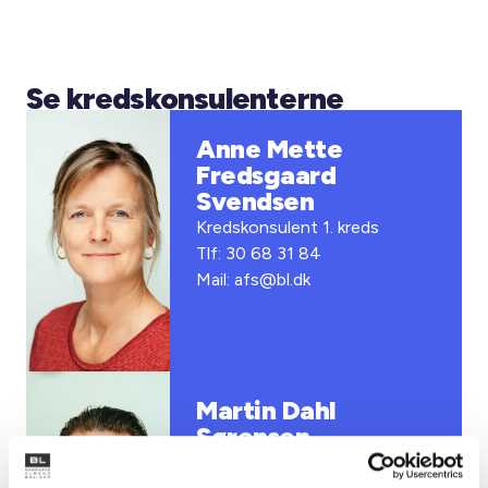
Se kredskonsulenterne
Anne Mette
Fredsgaard
Svendsen
Kredskonsulent 1. kreds
Tlf: 30 68 31 84
Mail: afs@bl.dk
Martin Dahl
Sørensen
Kredskonsulent 2. og 9. kreds