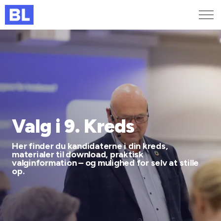
Genveje
Find medarbejder
Kurser og arrangementer
Jobportalen
MitBL
Valg i 9. Kreds
Her finder du kandidaterne i din kreds,
materialer til download, praktisk
valginformation – og mulighed for selv at stille
op.