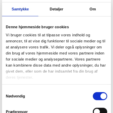
16. NOVEMBER 2026
BL’s centrale kursus- og konferenceudvalg
Samtykke
Detaljer
Om
Børkop
Gratis
Denne hjemmeside bruger cookies
Vi bruger cookies til at tilpasse vores indhold og
annoncer, til at vise dig funktioner til sociale medier og til
at analysere vores trafik. Vi deler også oplysninger om
din brug af vores hjemmeside med vores partnere inden
for sociale medier og analysepartnere. Vores partnere
kan kombinere disse data med andre oplysninger, du har
givet dem, eller som de har indsamlet fra din brug af
deres tjenester.
Samtykkevalg
Nødvendig
21. NOVEMBER 2026
Præferencer