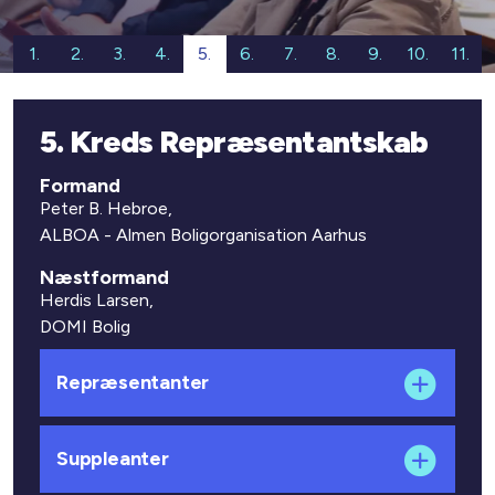
1.
2.
3.
4.
5.
6.
7.
8.
9.
10.
11.
5. Kreds Repræsentantskab
Formand
Peter B. Hebroe,
ALBOA - Almen Boligorganisation Aarhus
Næstformand
Herdis Larsen,
DOMI Bolig
Repræsentanter
Suppleanter