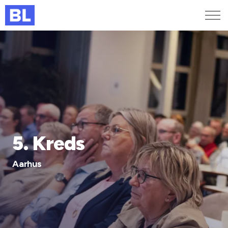
Genveje
Find medarbejder
Kurser og arrangementer
Jobportalen
MitBL
5. Kreds
Aarhus