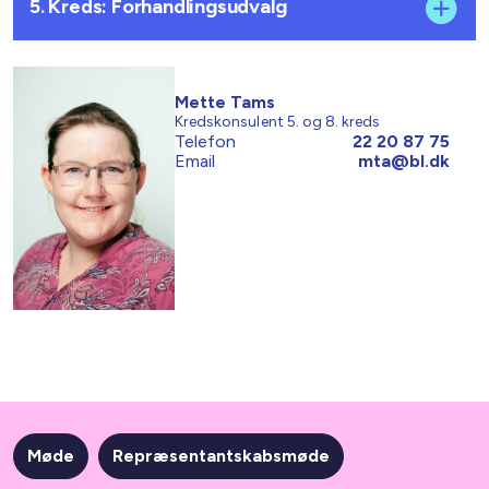
5. Kreds: Forhandlingsudvalg
Mette Tams
Kredskonsulent 5. og 8. kreds
Telefon
22 20 87 75
Email
mta@bl.dk
Møde
Repræsentantskabsmøde