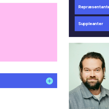
Repræsentant
Suppleanter