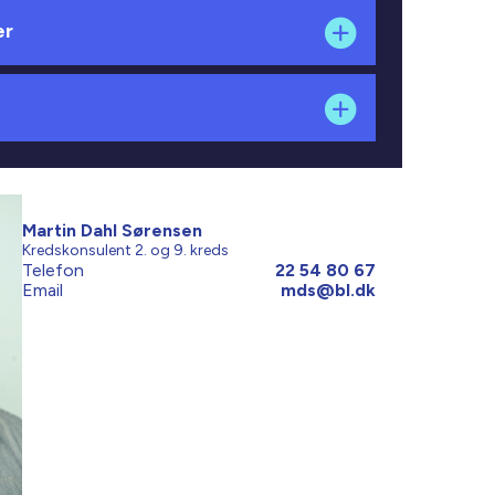
er
Martin Dahl Sørensen
Kredskonsulent 2. og 9. kreds
Telefon
22 54 80 67
Email
mds@bl.dk