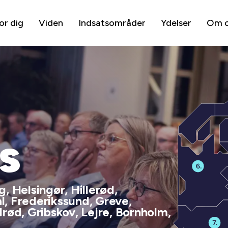
or dig
Viden
Indsatsområder
Ydelser
Om 
s
, Helsingør, Hillerød,
, Frederikssund, Greve,
rød, Gribskov, Lejre, Bornholm,