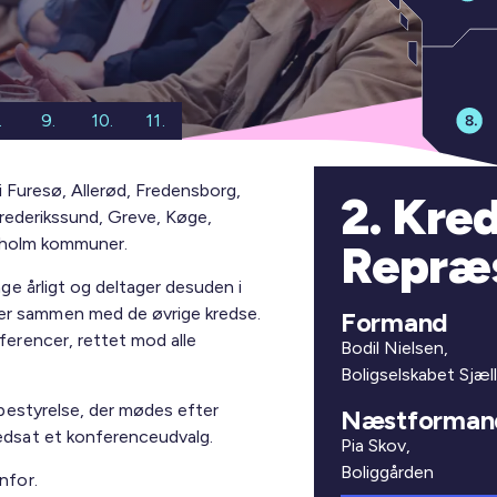
.
9.
10.
11.
i Furesø, Allerød, Fredensborg,
2. Kre
Frederikssund, Greve, Køge,
rnholm kommuner.
Repræ
e årligt og deltager desuden i
r sammen med de øvrige kredse.
Formand
erencer, rettet mod alle
Bodil Nielsen,
Boligselskabet Sjæl
bestyrelse, der mødes efter
Næstforman
dsat et konferenceudvalg.
Pia Skov,
Boliggården
nfor.