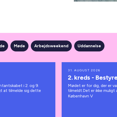
øde
Møde
Arbejdsweekend
Uddannelse
31. AUGUST 2026
2. kreds - Besty
ntantskabet i 2. og 9.
Mødet er for dig, der er va
gt at tilmelde sig dette
tilmeldt.Det er ikke muligt
København V