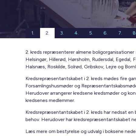
1.
2.
3.
4.
5.
6.
7.
8
2. kreds repræsenterer almene boligorganisationer 
Helsingør, Hillerød, Hørsholm, Rudersdal, Egedal, 
Halsnæs, Roskilde, Solrød, Gribskov, Lejre og Bo
Kredsrepræsentantskabet i 2. kreds mødes fire gang
Forsamlingshusmøder og Repræsentantskabsmøde
Herudover arrangerer kredsene kredsmøder og konf
kredsenes medlemmer.
Kredsrepræsentantskabet i 2. kreds har nedsat en 
behov. Herudover har kredsrepræsentantskabet ne
Læs mere om bestyrelse og udvalg i boksene nede