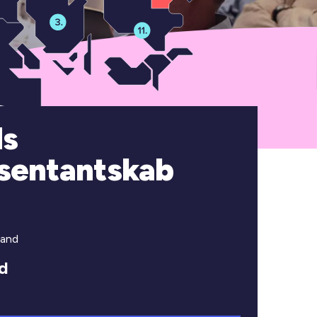
ds
sentantskab
land
d