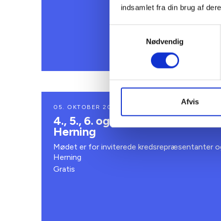
indsamlet fra din brug af dere
Samtykkevalg
Nødvendig
Afvis
05. OKTOBER 2026
4., 5., 6. og 10. kreds - Forsam
Herning
Mødet er for inviterede kredsrepræsentanter o
Herning
Gratis