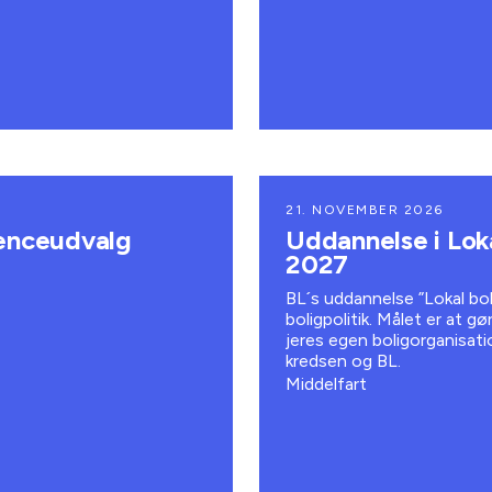
21. NOVEMBER 2026
renceudvalg
Uddannelse i Loka
2027
BL´s uddannelse ”Lokal boli
boligpolitik. Målet er at g
jeres egen boligorganisatio
kredsen og BL.
Middelfart