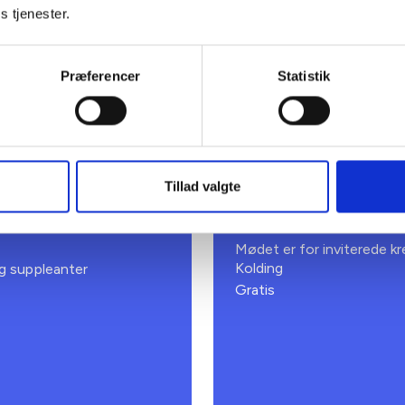
s tjenester.
Præferencer
Statistik
Tillad valgte
06. OKTOBER 2026
lingshusmøde -
3., 7. og 8. kred
Mødet er for inviterede 
Kolding
g suppleanter
Gratis