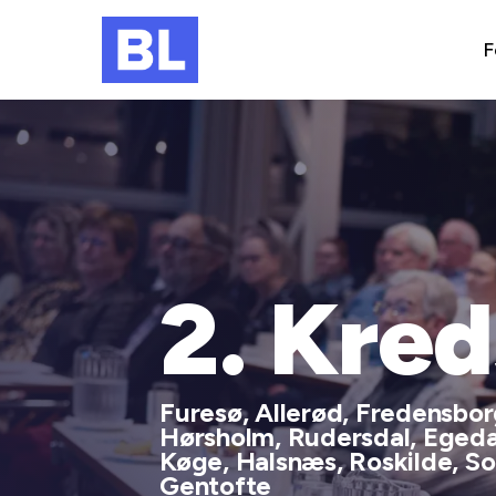
F
2. Kred
Furesø, Allerød, Fredensborg
Hørsholm, Rudersdal, Egedal
Køge, Halsnæs, Roskilde, Sol
Gentofte