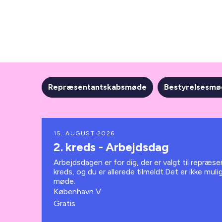
Repræsentantskabsmøde
Bestyrelsesm
15. AUGUST 2026
2. kreds - Arbejdsdag
Arbejdsdagen er for dig, der er valgt til repræse
kreds, og du er allerede tilmeldt.Det er ikke muli
møde.
København V
Gratis