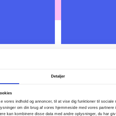
29. SEPTEMBER 2026
1., 2. 9. og 11. k
København
Detaljer
æsentantskab, og du er
sig dette møde.
Mødet er for inviterede 
København V
ookies
se vores indhold og annoncer, til at vise dig funktioner til sociale
oplysninger om din brug af vores hjemmeside med vores partnere 
ere kan kombinere disse data med andre oplysninger, du har giv