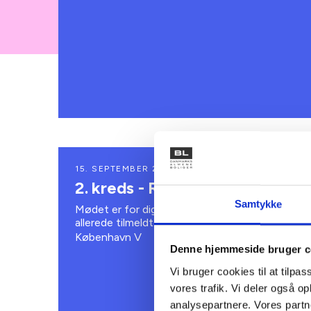
15. SEPTEMBER 2026
2. kreds - Repræsentantmøde.
Samtykke
Mødet er for dig, der er valgt til kredsens repr
allerede tilmeldt.Det er ikke muligt at tilmelde 
København V
Denne hjemmeside bruger c
Vi bruger cookies til at tilpas
vores trafik. Vi deler også 
analysepartnere. Vores partn