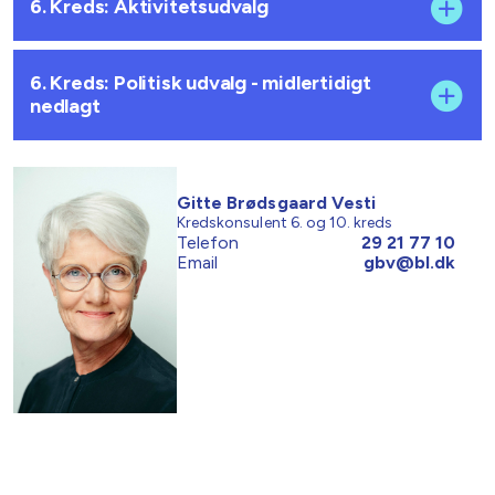
6. Kreds: Aktivitetsudvalg
6. Kreds: Politisk udvalg - midlertidigt
nedlagt
Gitte Brødsgaard Vesti
Kredskonsulent 6. og 10. kreds
Telefon
29 21 77 10
Email
gbv@bl.dk