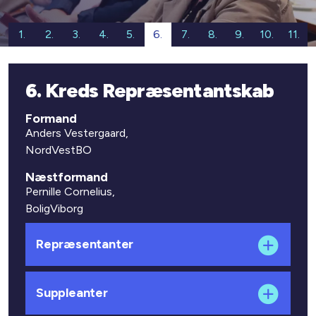
1.
2.
3.
4.
5.
6.
7.
8.
9.
10.
11.
6. Kreds Repræsentantskab
Formand
Anders Vestergaard,
NordVestBO
Næstformand
Pernille Cornelius,
BoligViborg
Repræsentanter
Suppleanter