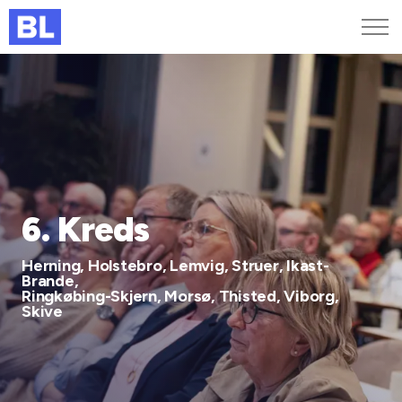
Genveje
Find medarbejder
Kurser og arrangementer
Jobportalen
MitBL
6. Kreds
Herning, Holstebro, Lemvig, Struer, Ikast-
Brande,
Ringkøbing-Skjern, Morsø, Thisted, Viborg,
Skive