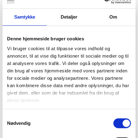
Samtykke
Detaljer
Om
20. OKTOBER 2026
4., 6. og 10. kreds - Fælles forretningsfører og
Denne hjemmeside bruger cookies
direktørmøde
Vi bruger cookies til at tilpasse vores indhold og
Forretningsførere og direktører i 4., 6. og 10. kreds
annoncer, til at vise dig funktioner til sociale medier og til
er inviteret til et fællesmøde hos Aars Boligforening.
at analysere vores trafik. Vi deler også oplysninger om
Grenaa
din brug af vores hjemmeside med vores partnere inden
Gratis
for sociale medier og analysepartnere. Vores partnere
kan kombinere disse data med andre oplysninger, du har
givet dem, eller som de har indsamlet fra din brug af
deres tjenester.
Samtykkevalg
Nødvendig