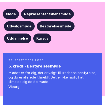
Møde
Repræsentantskabsmøde
Udvalgsmøde
Bestyrelsesmøde
Uddannelse
Kursus
23. SEPTEMBER 2026
6. kreds - Bestyrelsesmøde
Mødet er for dig, der er valgt til kredsens bestyrelse,
og du er allerede tilmeldt.Det er ikke muligt at
tilmelde sig dette møde.
Viborg