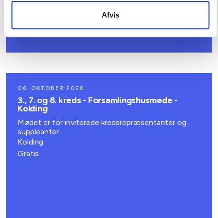
Afvis
06. OKTOBER 2026
3., 7. og 8. kreds - Forsamlingshusmøde -
Kolding
Mødet er for inviterede kredsrepræsentanter og
suppleanter
Kolding
Gratis