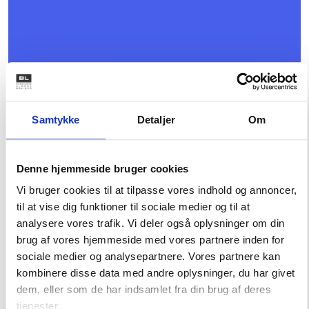
Samtykke
Detaljer
Om
29. SEPTEMBER 2026
Denne hjemmeside bruger cookies
1., 2. 9. og 11. kreds - Forsamlingshusmøde -
København
Vi bruger cookies til at tilpasse vores indhold og annoncer,
til at vise dig funktioner til sociale medier og til at
Mødet er for inviterede kredsrepræsentanter og
suppleanter
analysere vores trafik. Vi deler også oplysninger om din
København V
brug af vores hjemmeside med vores partnere inden for
sociale medier og analysepartnere. Vores partnere kan
kombinere disse data med andre oplysninger, du har givet
dem, eller som de har indsamlet fra din brug af deres
tjenester.