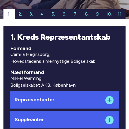
1.
2.
3.
4.
5.
6.
7.
8.
9.
10.
11.
1. Kreds Repræsentantskab
Formand
Camilla Hegnsborg,
Hovedstadens almennyttige Boligselskab
Næstformand
Mikkel Warming,
Boligselskabet AKB, København
Repræsentanter
Suppleanter