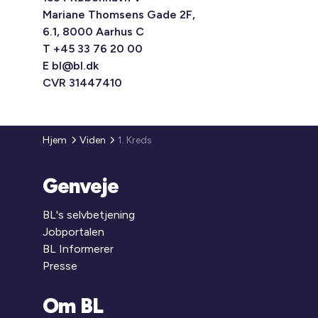
Mariane Thomsens Gade 2F,
6.1, 8000 Aarhus C
T +45 33 76 20 00
E
bl@bl.dk
CVR 31447410
Hjem
Viden
1. Kreds
Genveje
BL's selvbetjening
Jobportalen
BL Informerer
Presse
Om BL