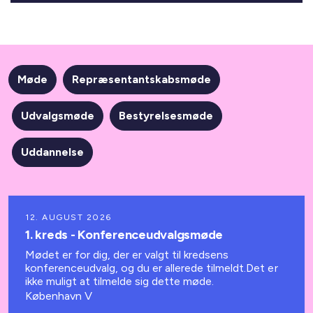
Møde
Repræsentantskabsmøde
Udvalgsmøde
Bestyrelsesmøde
Uddannelse
12. AUGUST 2026
1. kreds - Konferenceudvalgsmøde
Mødet er for dig, der er valgt til kredsens
konferenceudvalg, og du er allerede tilmeldt.Det er
ikke muligt at tilmelde sig dette møde.
København V