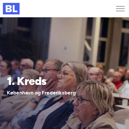
Genveje
Find medarbejder
Kurser og arrangementer
Jobportalen
MitBL
1. Kreds
København og Frederiksberg