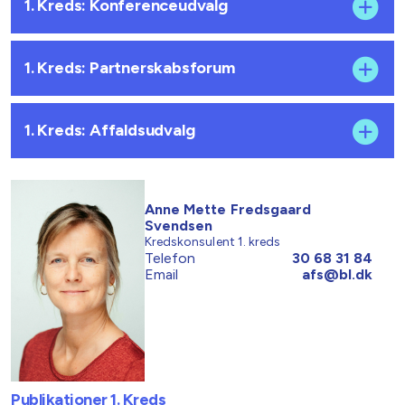
1. Kreds: Konferenceudvalg
1. Kreds: Partnerskabsforum
1. Kreds: Affaldsudvalg
Anne Mette Fredsgaard
Svendsen
Kredskonsulent 1. kreds
Telefon
30 68 31 84
Email
afs@bl.dk
Publikationer 1. Kreds