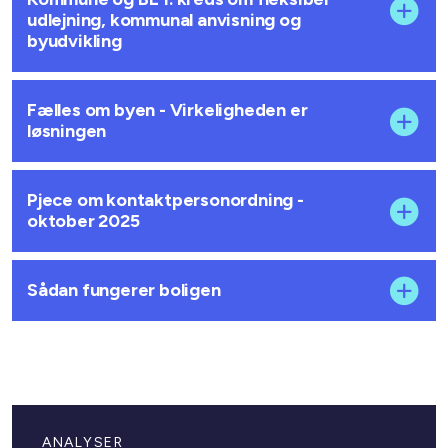
udlejning, kommunal anvisning og
byudvikling
Fælles om byen - Virkeligheden er
løsningen
Pjece om kontaktpersonordning -
oktober 2025
Sådan fungerer boligen
ANALYSER