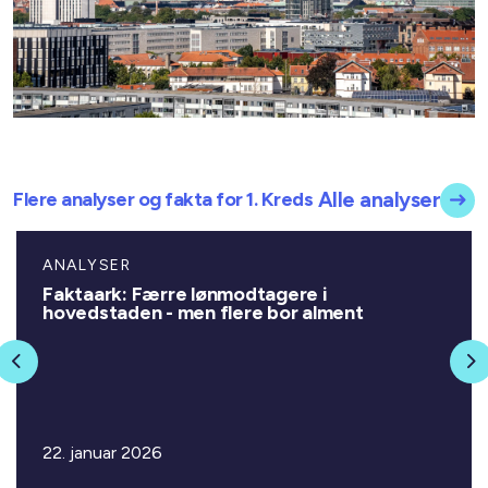
Flere analyser og fakta for 1. Kreds
Alle analyser
ANALYSER
Faktaark: Færre lønmodtagere i
hovedstaden - men flere bor alment
Previous
N
22. januar 2026