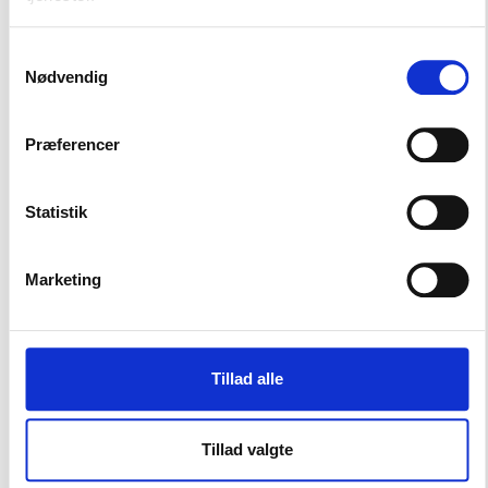
Samtykkevalg
Nødvendig
Præferencer
Statistik
05. OKTOBER 2026
4., 5., 6. og 10. kreds - Forsamlingshusmøde -
Herning
Marketing
Mødet er for inviterede kredsrepræsentanter og
suppleanter
Herning
Gratis
Tillad alle
Tillad valgte