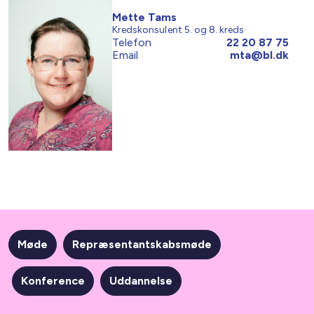
Mette Tams
Kredskonsulent 5. og 8. kreds
Telefon
22 20 87 75
Email
mta@bl.dk
Møde
Repræsentantskabsmøde
Konference
Uddannelse