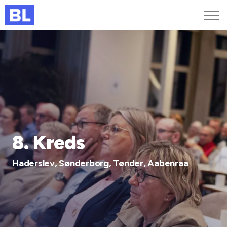
Genveje
Find medarbejder
Kurser og arrangementer
Jobportalen
MitBL
8. Kreds
Haderslev, Sønderborg, Tønder, Aabenraa