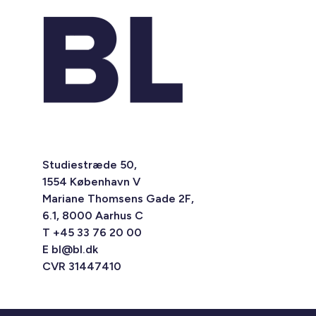
Studiestræde 50,
1554 København V
Mariane Thomsens Gade 2F,
6.1, 8000 Aarhus C
T +45 33 76 20 00
E
bl@bl.dk
CVR 31447410