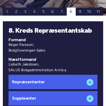
1.
2.
3.
4.
5.
6.
7.
8.
9.
10.
11.
8. Kreds Repræsentantskab
Formand
Birger Persson,
Boligforeningen Søbo
Næstformand
Lisbeth Jakobsen,
SALUS Boligadministration A.m.b.a.
Repræsentanter
Suppleanter