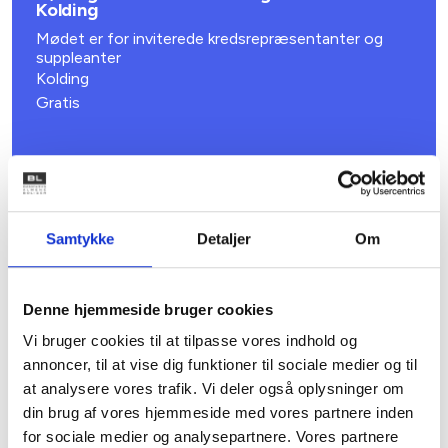
Kolding
Mødet er for inviterede kredsrepræsentanter og
suppleanter
Kolding
Gratis
Samtykke
Detaljer
Om
Denne hjemmeside bruger cookies
Vi bruger cookies til at tilpasse vores indhold og
annoncer, til at vise dig funktioner til sociale medier og til
at analysere vores trafik. Vi deler også oplysninger om
16. NOVEMBER 2026
BL’s centrale kursus- og konferenceudvalg
din brug af vores hjemmeside med vores partnere inden
for sociale medier og analysepartnere. Vores partnere
Børkop