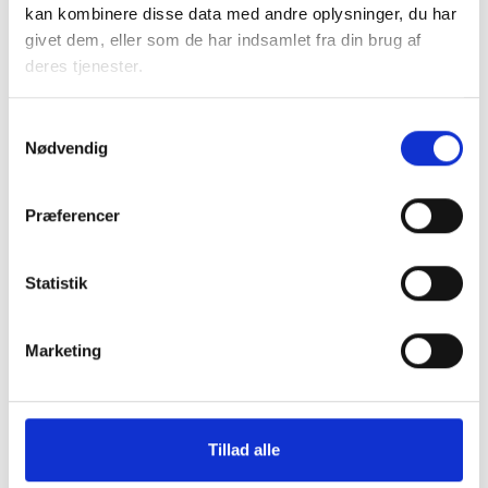
kan kombinere disse data med andre oplysninger, du har
Gratis
givet dem, eller som de har indsamlet fra din brug af
deres tjenester.
Samtykkevalg
Nødvendig
Præferencer
Statistik
Marketing
21. NOVEMBER 2026
Uddannelse i Lokal boligpolitik i praksis 2026-
2027
Tillad alle
BL´s uddannelse ”Lokal boligpolitik i praksis” handler